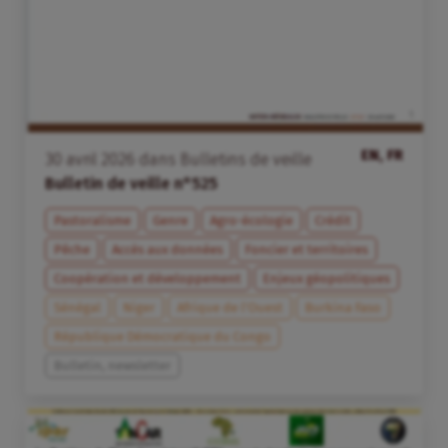
EN, FR
30
avril
2026
dans
Bulletins de veille
Bulletin de veille n°525
Pastoralisme
Genre
Agro-écologie
Crédit
Pêche
Accès aux données
Foncier et territoires
Coopération et développement
Enjeux géopolitiques
Sénégal
Niger
Afrique de l’Ouest
Burkina Faso
République Démocratique du Congo
Bulletin, newsletter