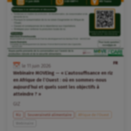
FR
le
11
juin
2026
Webinaire MOVEing — « L’autosuffisance en riz
en Afrique de l’Ouest : où en sommes-nous
aujourd’hui et quels sont les objectifs à
atteindre ? »
GIZ
Riz
Souveraineté alimentaire
Afrique de l’Ouest
Webinaire