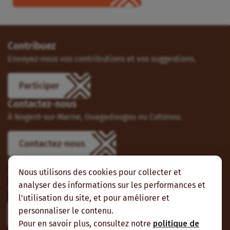
Contribuez
Envoyez-nous vos contributions et vos suggestions.
Participer
Contactez-nous
À Nogent-sur-Marne, Ouagadougou ou Cotonou.
Contactez-nous
Suivez-nous
Nous utilisons des cookies pour collecter et
Vous pouvez aussi vous abonner à nos flux RSS et nous
analyser des informations sur les performances et
suivre sur les réseaux sociaux.
l'utilisation du site, et pour améliorer et
personnaliser le contenu.
Pour en savoir plus, consultez notre
politique de