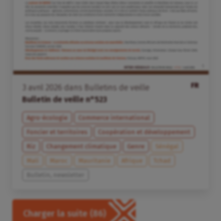
FR
3
avril
2026
dans
Bulletins de veille
Bulletin de veille n°523
Agro-écologie
Commerce international
Foncier et territoires
Coopération et développement
Riz
Changement climatique
Genre
Sénégal
Mali
Maroc
Mauritanie
Afrique
Tchad
Bulletin, newsletter
Charger la suite
(86)