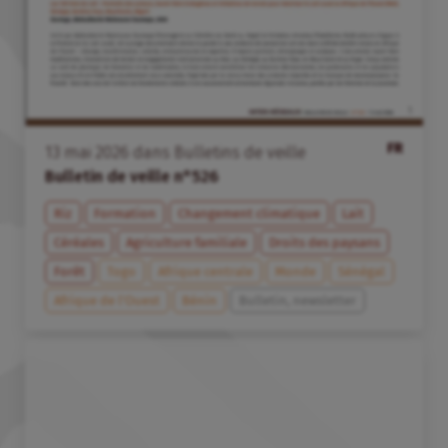
FR
13
mai
2026
dans
Bulletins de veille
Bulletin de veille n°526
Riz
Formation
Changement climatique
Lait
Céréales
Agriculture familiale
Droits des paysans
Forêt
Togo
Afrique centrale
Monde
Sénégal
Afrique de l’Ouest
Bénin
Bulletin, newsletter