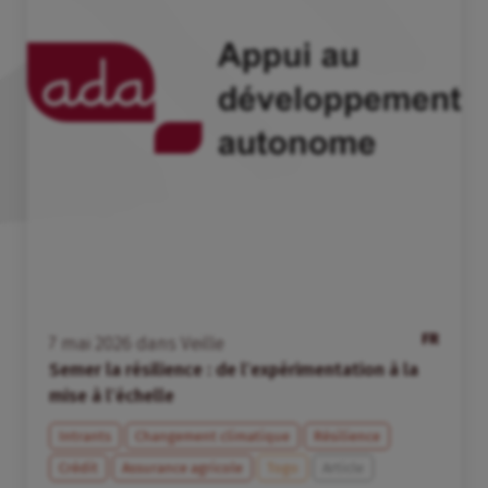
FR
7
mai
2026
dans
Veille
Semer la résilience : de l’expérimentation à la
mise à l’échelle
Intrants
Changement climatique
Résilience
Crédit
Assurance agricole
Togo
Article