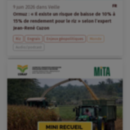
FR
9
juin
2026
dans
Veille
Ormuz : « Il existe un risque de baisse de 10% à
15% de rendement pour le riz » selon l’expert
Jean-René Cuzon
Riz
Engrais
Enjeux géopolitiques
Monde
Audio/podcast