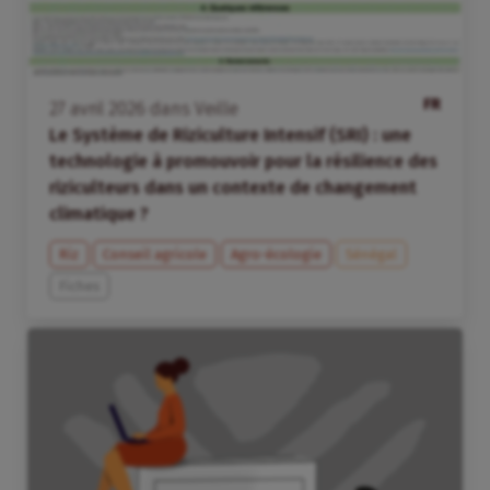
FR
27
avril
2026
dans
Veille
Le Système de Riziculture Intensif (SRI) : une
technologie à promouvoir pour la résilience des
riziculteurs dans un contexte de changement
climatique ?
Riz
Conseil agricole
Agro-écologie
Sénégal
Fiches