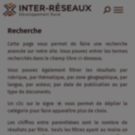
Recherche
Cette page vous permet de faire une recherche
avancée sur notre site. Vous pouvez entrer les termes
recherchés dans le champ libre ci-dessous.
Vous pouvez également filtrer les résultats par
rubrique, par thématique, par zone géographique, par
langue, par auteur, par date de publication ou par
type de documents.
Un clic sur le signe
vous permet de déplier la
catégorie pour faire apparaître plus de choix.
Les chiffres entre parenthèses sont le nombre de
résultats par filtre. Seuls les filtres ayant au moins un