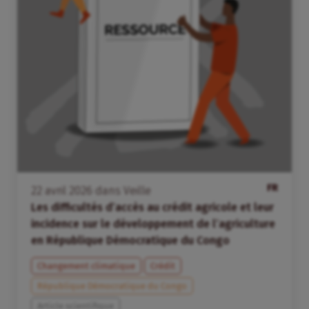
FR
22
avril
2026
dans
Veille
Les difficultés d’accès au crédit agricole et leur
incidence sur le développement de l’agriculture
en République Démocratique du Congo
Changement climatique
Crédit
République Démocratique du Congo
Article scientifique