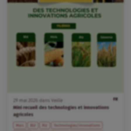
FR
29
mai
2026
dans
Veille
Mini recueil des technologies et innovations
agricoles
Maïs
Blé
Riz
Technologies/innovations