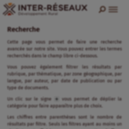
Recherche
Cette page vous permet de faire une recherche
avancée sur notre site. Vous pouvez entrer les termes
recherchés dans le champ libre ci-dessous.
Vous pouvez également filtrer les résultats par
rubrique, par thématique, par zone géographique, par
langue, par auteur, par date de publication ou par
type de documents.
Un clic sur le signe
vous permet de déplier la
catégorie pour faire apparaître plus de choix.
Les chiffres entre parenthèses sont le nombre de
résultats par filtre. Seuls les filtres ayant au moins un