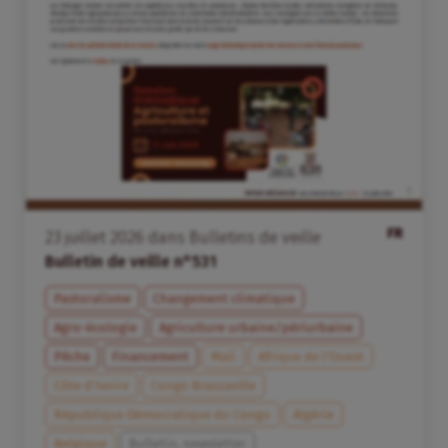
FR
23
juillet
2026
dans
Bulletins de veille
Bulletin de veille n°531
Pastoralisme
Changement climatique
Agro-écologie
Agriculture urbaine/périurbaine
Pêche
Financement
Mali
Afrique de l’Ouest
Côte d’Ivoire
Congo Brazzaville
République Démocratique du Congo
Algérie
Belgique
Bulletin, newsletter