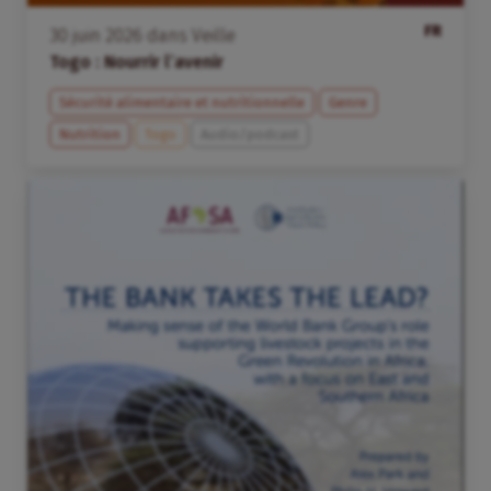
FR
30
juin
2026
dans
Veille
Togo : Nourrir l’avenir
Sécurité alimentaire et nutritionnelle
Genre
Nutrition
Togo
Audio/podcast