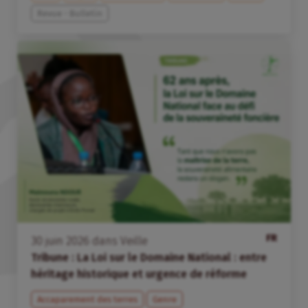
Revue - Bulletin
FR
30
juin
2026
dans
Veille
Tribune : La Loi sur le Domaine National : entre
héritage historique et urgence de réforme
Accaparement des terres
Genre