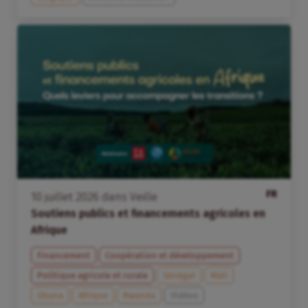
FR
10
juillet
2026
dans
Veille
Soutiens publics et financements agricoles en
Afrique
Financement
Coopération et développement
Politique agricole et rurale
Sénégal
Mali
Ghana
Afrique
Rwanda
Vidéos