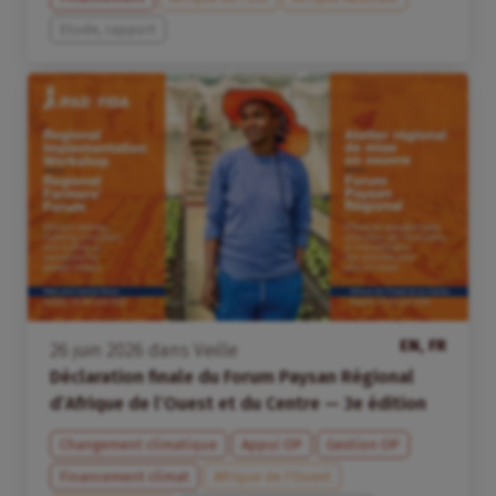
Etude, rapport
EN, FR
26
juin
2026
dans
Veille
Déclaration finale du Forum Paysan Régional
d’Afrique de l’Ouest et du Centre — 3e édition
Changement climatique
Appui OP
Gestion OP
Financement climat
Afrique de l’Ouest