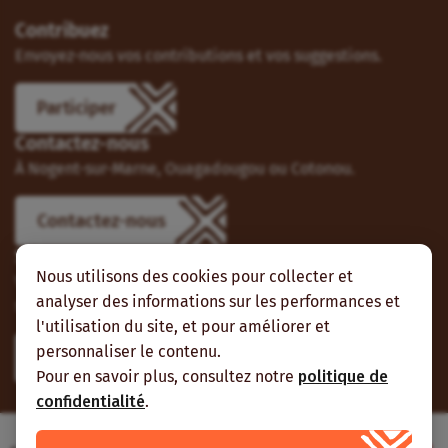
Contribuez
Envoyez-nous vos contributions et vos suggestions.
Participer
Contactez-nous
À Nogent-sur-Marne, Ouagadougou ou Cotonou.
Contactez-nous
Suivez-nous
Nous utilisons des cookies pour collecter et
Vous pouvez aussi vous abonner à nos flux RSS et nous
analyser des informations sur les performances et
suivre sur les réseaux sociaux.
l'utilisation du site, et pour améliorer et
personnaliser le contenu.
Pour en savoir plus, consultez notre
politique de
confidentialité
.