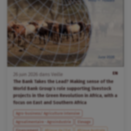
EN
26
juin
2026
dans
Veille
The Bank Takes the Lead? Making sense of the
World Bank Group’s role supporting livestock
projects in the Green Revolution in Africa, with a
focus on East and Southern Africa
Agro-business/ Agriculture intensive
Agroalimentaire - Agroindustrie
Elevage
Financement
Afrique de l’Est
Afrique Australe