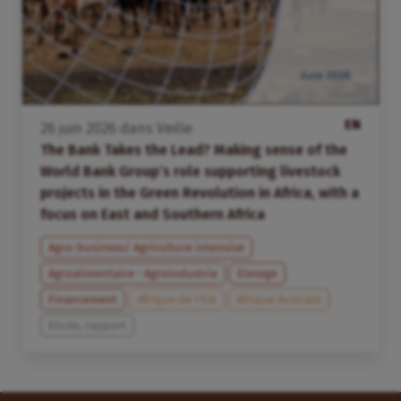
EN
26
juin
2026
dans
Veille
The Bank Takes the Lead? Making sense of the
World Bank Group’s role supporting livestock
projects in the Green Revolution in Africa, with a
focus on East and Southern Africa
Agro-business/ Agriculture intensive
Agroalimentaire - Agroindustrie
Elevage
Financement
Afrique de l’Est
Afrique Australe
Etude, rapport