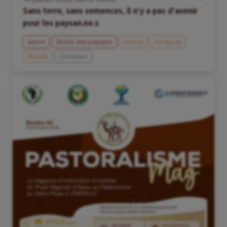
Sans terre, sans semences, il n’y a pas d’avenir
pour les paysan.ne.s
Genre
Droits des paysans
Ghana
Paraguay
Monde
Entretien