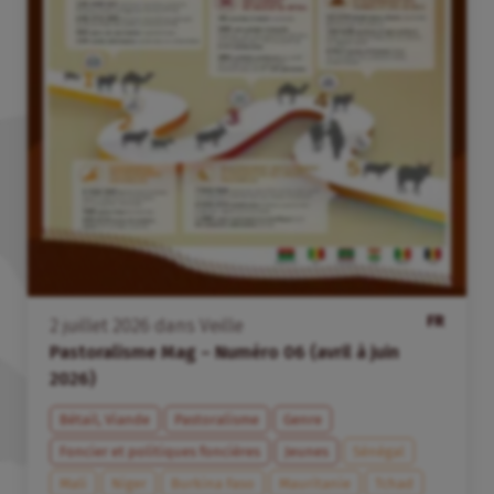
FR
2
juillet
2026
dans
Veille
Pastoralisme Mag – Numéro 06 (avril à juin
2026)
Bétail, Viande
Pastoralisme
Genre
Foncier et politiques foncières
Jeunes
Sénégal
Mali
Niger
Burkina Faso
Mauritanie
Tchad