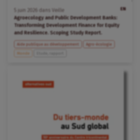
EN
5
juin
2026
dans
Veille
Agroecology and Public Development Banks:
Transforming Development Finance for Equity
and Resilience. Scoping Study Report.
Aide publique au développement
Agro-écologie
Monde
Etude, rapport