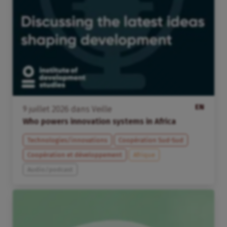
EN
9
juillet
2026
dans
Veille
Who powers innovation systems in Africa
Technologies/innovations
Coopération Sud-Sud
Coopération et développement
Afrique
Audio/podcast