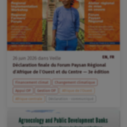
EN, FR
26
juin
2026
dans
Veille
Déclaration finale du Forum Paysan Régional
d’Afrique de l’Ouest et du Centre — 3e édition
Financement climat
Changement climatique
Appui OP
Gestion OP
Afrique de l’Ouest
Afrique centrale
Déclaration - communiqué