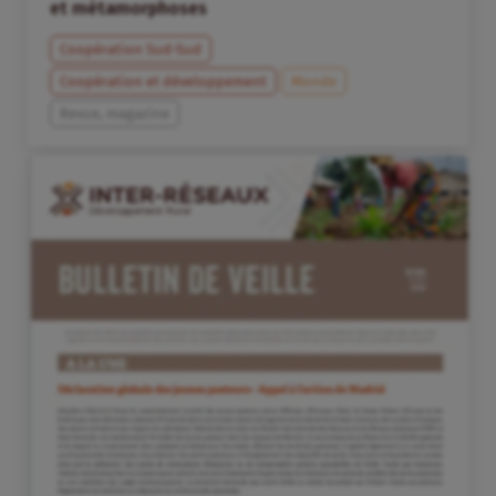
et métamorphoses
Coopération Sud-Sud
Coopération et développement
Monde
Revue, magazine