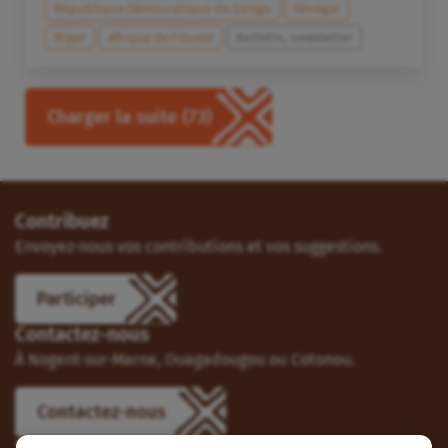
République Démocratique du Congo
Sénégal
Niger
Afrique de l’Ouest
Bulletin, newsletter
Charger la suite
(73)
Contribuez
Envoyez-nous vos contributions et vos suggestions.
Participer
Contactez-nous
À Nogent-sur-Marne, Ouagadougou ou Cotonou.
Contactez-nous
Suivez-nous