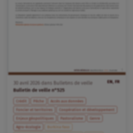
EN, FR
30
avril
2026
dans
Bulletins de veille
Bulletin de veille n°525
Crédit
Pêche
Accès aux données
Foncier et territoires
Coopération et développement
Enjeux géopolitiques
Pastoralisme
Genre
Agro-écologie
Burkina Faso