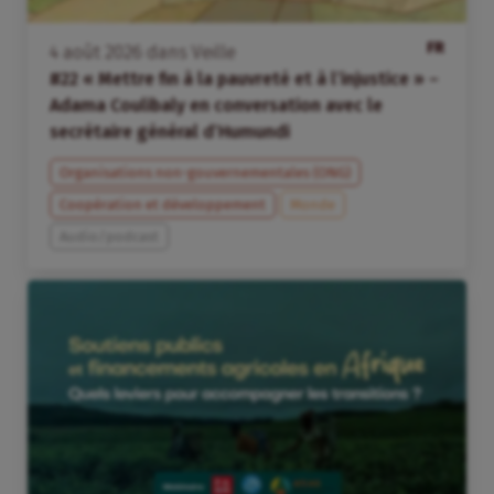
FR
4
août
2026
dans
Veille
#22 « Mettre fin à la pauvreté et à l’injustice » –
Adama Coulibaly en conversation avec le
secrétaire général d’Humundi
Organisations non-gouvernementales (ONG)
Coopération et développement
Monde
Audio/podcast