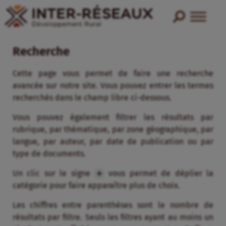
Recherche
Cette page vous permet de faire une recherche
avancée sur notre site. Vous pouvez entrer les termes
recherchés dans le champ libre ci-dessous.
Vous pouvez également filtrer les résultats par
rubrique, par thématique, par zone géographique, par
langue, par auteur, par date de publication ou par
type de documents.
Un clic sur le signe
vous permet de déplier la
catégorie pour faire apparaître plus de choix.
Les chiffres entre parenthèses sont le nombre de
résultats par filtre. Seuls les filtres ayant au moins un