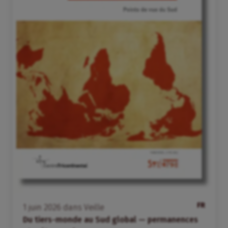
FR
1
juin
2026
dans
Veille
Du tiers-monde au Sud global — permanences