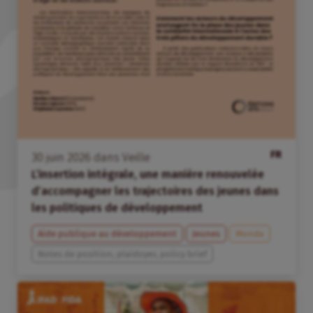
FR
30
juin
2026
dans
Veille
L’insertion intégrale, une manière renouvelée
d’accompagner les trajectoires des jeunes dans
les politiques de développement
Aide publique au développement
Jeunes
Monde
Notes de position, plaidoyer, policy brief