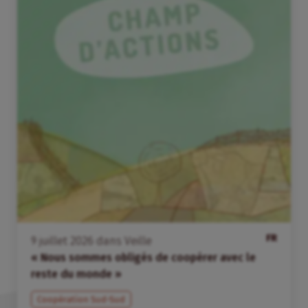
FR
9
juillet
2026
dans
Veille
« Nous sommes obligés de coopérer avec le
reste du monde »
Coopération Sud-Sud