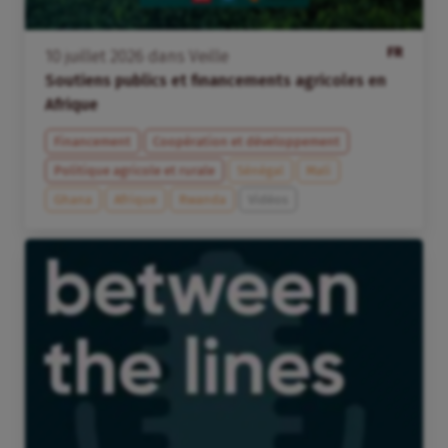
FR
10
juillet
2026
dans
Veille
Soutiens publics et financements agricoles en
Afrique
Financement
Coopération et développement
Politique agricole et rurale
Sénégal
Mali
Ghana
Afrique
Rwanda
Vidéos