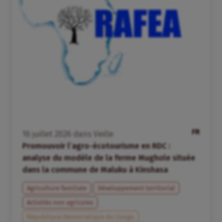
FR
16
juillet
2026
dans
Veille
Promouvoir l’agro-écotourisme en RDC :
analyse du modèle de la ferme Mughole située
dans la commune de Maluku à Kinshasa
Agriculture familiale
Développement territorial
Activités non agricoles
République Démocratique du Congo