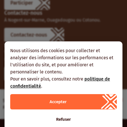
Participer
Contactez-nous
À Nogent-sur-Marne, Ouagadougou ou Cotonou.
Contactez-nous
Suivez-nous
Nous utilisons des cookies pour collecter et
Vous pouvez aussi vous abonner à nos flux RSS et nous
analyser des informations sur les performances et
suivre sur les réseaux sociaux.
l'utilisation du site, et pour améliorer et
personnaliser le contenu.
Pour en savoir plus, consultez notre
politique de
confidentialité
.
Site web réalisé avec le soutien de l’Agence
Accepter
Française de Développement
Refuser
Inter-réseaux | Tous droits réservés |
Mentions légales
|
Plan du