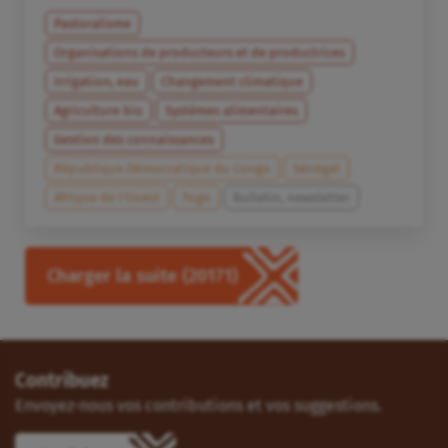
Pastoralisme
Organisations de producteurs et de productrices
Irrigation, eau
Changement climatique
Agriculture bio
Systèmes alimentaires
Gestion des connaissances
République Démocratique du Congo
Sénégal
Afrique de l’Ouest
Togo
Bulletin, newsletter
Charger la suite
(20171)
Contribuez
Envoyez-nous vos contributions et vos suggestions.