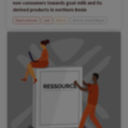
non-consumers towards goat milk and its
derived products in northern Benin
Pastoralisme
Lait
Bénin
Article scientifique