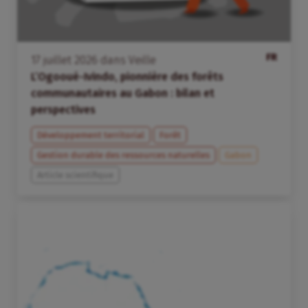
FR
17
juillet
2026
dans
Veille
L’Ogooué-Ivindo, pionnière des forêts
communautaires au Gabon : bilan et
perspectives
Développement territorial
Forêt
Gestion durable des ressources naturelles
Gabon
Article scientifique