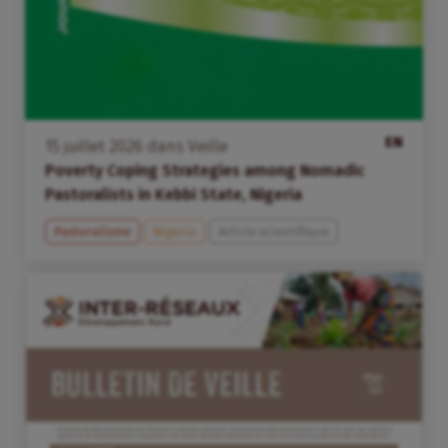
EN
15
juillet
2026
dans
Veille
Poverty Coping Strategies among Nomadic
Pastoralists in Kebbi State, Nigeria
Pastoralisme
Nigeria
Article scientifique