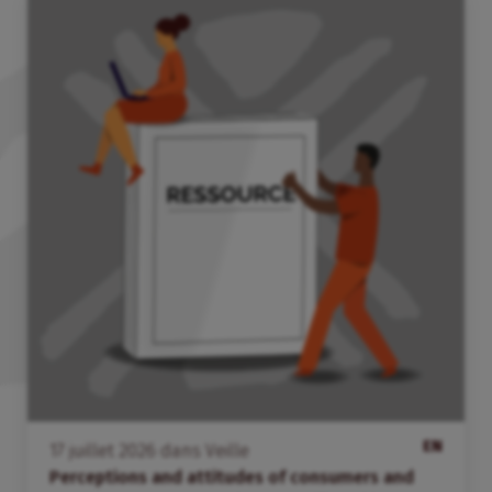
EN
17
juillet
2026
dans
Veille
Perceptions and attitudes of consumers and