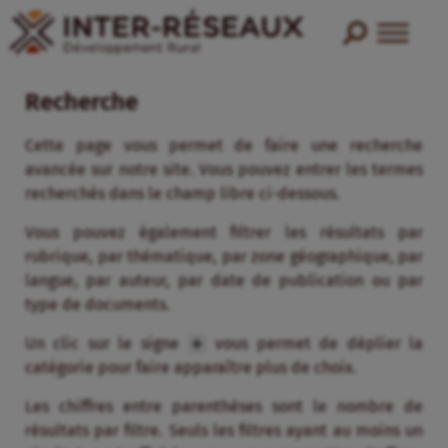
Recherche
Cette page vous permet de faire une recherche
avancée sur notre site. Vous pouvez entrer les termes
recherchés dans le champ libre ci-dessous.
Vous pouvez également filtrer les résultats par
rubrique, par thématique, par zone géographique, par
langue, par auteur, par date de publication ou par
type de documents.
Un clic sur le signe
vous permet de déplier la
catégorie pour faire apparaître plus de choix.
Les chiffres entre parenthèses sont le nombre de
résultats par filtre. Seuls les filtres ayant au moins un