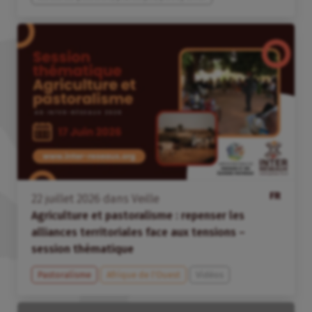
FR
22
juillet
2026
dans
Veille
Agriculture et pastoralisme : repenser les
alliances territoriales face aux tensions –
session thématique
Pastoralisme
Afrique de l’Ouest
Vidéos