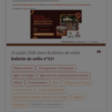
FR
23
juillet
2026
dans
Bulletins de veille
Bulletin de veille n°531
Pastoralisme
Changement climatique
Agro-écologie
Agriculture urbaine/périurbaine
Pêche
Financement
Mali
Afrique de l’Ouest
Côte d’Ivoire
Congo Brazzaville
République Démocratique du Congo
Algérie
Belgique
Bulletin, newsletter