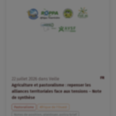
FR
22
juillet
2026
dans
Veille
Agriculture et pastoralisme : repenser les
alliances territoriales face aux tensions – Note
de synthèse
Pastoralisme
Afrique de l’Ouest
Notes de position, plaidoyer, policy brief