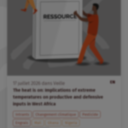
EN
17
juillet
2026
dans
Veille
The heat is on: Implications of extreme
temperatures on productive and defensive
inputs in West Africa
Intrants
Changement climatique
Pesticide
Engrais
Mali
Ghana
Nigeria