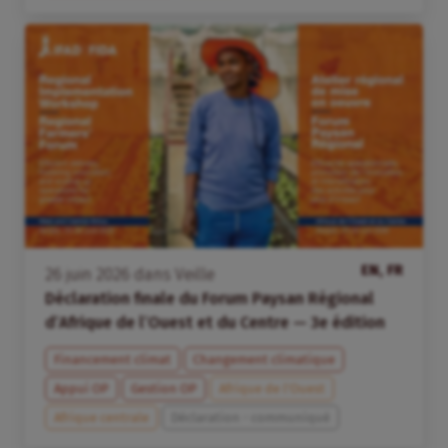
EN, FR
26
juin
2026
dans
Veille
Déclaration finale du Forum Paysan Régional
d’Afrique de l’Ouest et du Centre — 3e édition
Financement climat
Changement climatique
Appui OP
Gestion OP
Afrique de l’Ouest
Afrique centrale
Déclaration - communiqué