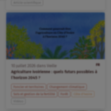
Article scientifique
FR
10
juillet
2026
dans
Veille
Agriculture ivoirienne : quels futurs possibles à
l’horizon 2045 ?
Foncier et territoires
Changement climatique
Sols et gestion de la fertilité
Forêt
Côte d’Ivoire
Vidéos