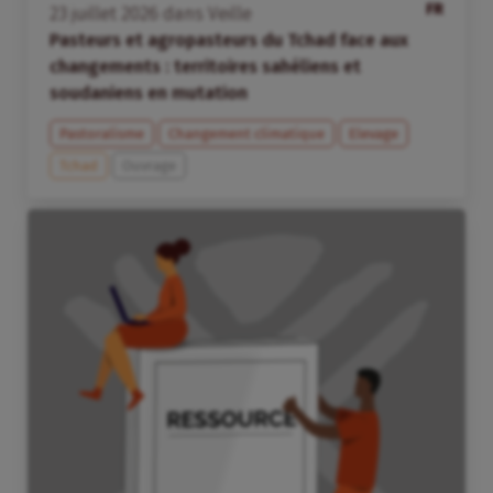
FR
23
juillet
2026
dans
Veille
Pasteurs et agropasteurs du Tchad face aux
changements : territoires sahéliens et
soudaniens en mutation
Pastoralisme
Changement climatique
Elevage
Tchad
Ouvrage