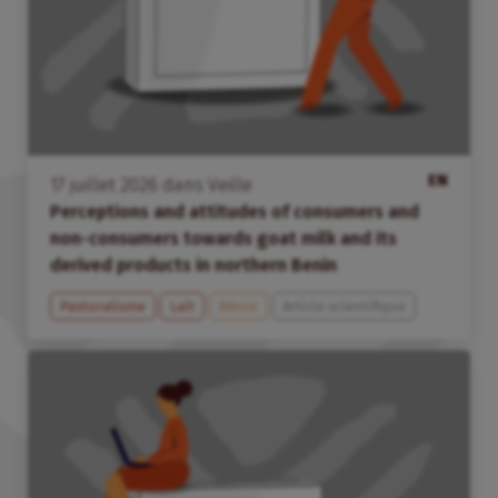
EN
17
juillet
2026
dans
Veille
Perceptions and attitudes of consumers and
non-consumers towards goat milk and its
derived products in northern Benin
Pastoralisme
Lait
Bénin
Article scientifique