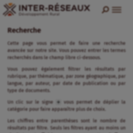
Recherche
Cette page vous permet de faire une recherche
avancée sur notre site. Vous pouvez entrer les termes
recherchés dans le champ libre ci-dessous.
Vous pouvez également filtrer les résultats par
rubrique, par thématique, par zone géographique, par
langue, par auteur, par date de publication ou par
type de documents.
Un clic sur le signe
vous permet de déplier la
catégorie pour faire apparaître plus de choix.
Les chiffres entre parenthèses sont le nombre de
résultats par filtre. Seuls les filtres ayant au moins un