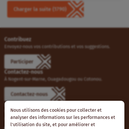
Charger la suite
(1790)
Contribuez
Envoyez-nous vos contributions et vos suggestions.
Participer
Contactez-nous
À Nogent-sur-Marne, Ouagadougou ou Cotonou.
Contactez-nous
Suivez-nous
Nous utilisons des cookies pour collecter et
Vous pouvez aussi vous abonner à nos flux RSS et nous
analyser des informations sur les performances et
suivre sur les réseaux sociaux.
l'utilisation du site, et pour améliorer et