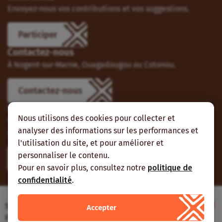
Envoyez-nous vos contributions et vos suggestions.
Participer
Contactez-nous
À Nogent-sur-Marne, Ouagadougou ou Cotonou.
Contactez-nous
Suivez-nous
Nous utilisons des cookies pour collecter et
Vous pouvez aussi vous abonner à nos flux RSS et nous
analyser des informations sur les performances et
suivre sur les réseaux sociaux.
l'utilisation du site, et pour améliorer et
personnaliser le contenu.
Pour en savoir plus, consultez notre
politique de
confidentialité
.
Site web réalisé avec le soutien de l’Agence
Accepter
Française de Développement