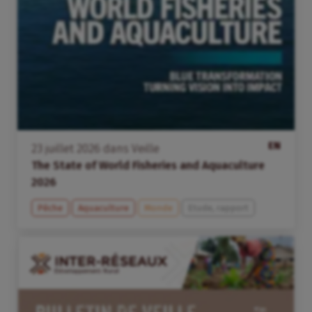
EN
23
juillet
2026
dans
Veille
The State of World Fisheries and Aquaculture
2026
Pêche
Aquaculture
Monde
Etude, rapport