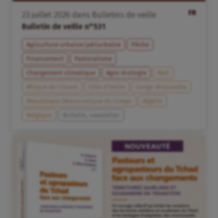
FR
23
juillet
2026
dans
Bulletins de veille
Bulletin de veille n°531
Agriculture urbaine/périurbaine
Pêche
Financement
Pastoralisme
Changement climatique
Agro-écologie
Mali
Afrique de l’Ouest
Côte d’Ivoire
Congo Brazzaville
République Démocratique du Congo
Algérie
Belgique
Bulletin, newsletter