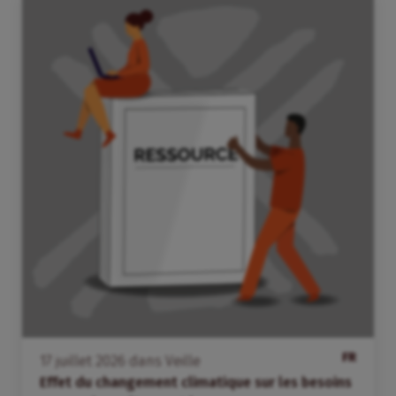
FR
17
juillet
2026
dans
Veille
Effet du changement climatique sur les besoins