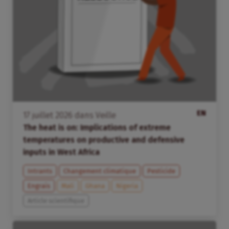
EN
17
juillet
2026
dans
Veille
The heat is on: Implications of extreme
temperatures on productive and defensive
inputs in West Africa
Intrants
Changement climatique
Pesticide
Engrais
Mali
Ghana
Nigeria
Article scientifique