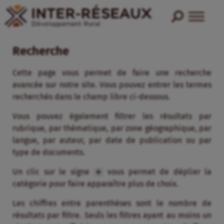
Recherche
Cette page vous permet de faire une recherche
avancée sur notre site. Vous pouvez entrer les termes
recherchés dans le champ libre ci-dessous.
Vous pouvez également filtrer les résultats par
rubrique, par thématique, par zone géographique, par
langue, par auteur, par date de publication ou par
type de documents.
Un clic sur le signe
vous permet de déplier la
catégorie pour faire apparaître plus de choix.
Les chiffres entre parenthèses sont le nombre de
résultats par filtre. Seuls les filtres ayant au moins un