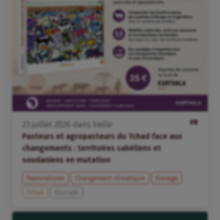
FR
23
juillet
2026
dans
Veille
Pasteurs et agropasteurs du Tchad face aux
changements : territoires sahéliens et
soudaniens en mutation
Pastoralisme
Changement climatique
Elevage
Tchad
Ouvrage