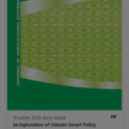
EN
15
juillet
2026
dans
Veille
An Exploration of Climate-Smart Policy