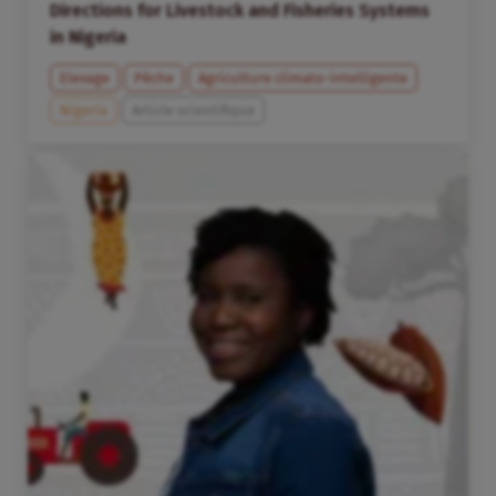
Directions for Livestock and Fisheries Systems
in Nigeria
Elevage
Pêche
Agriculture climato-intelligente
Nigeria
Article scientifique