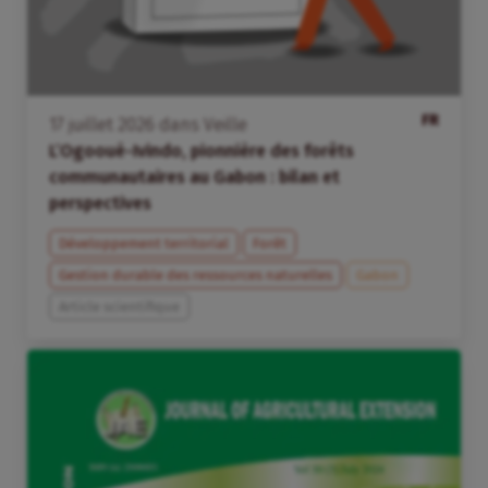
FR
17
juillet
2026
dans
Veille
L’Ogooué-Ivindo, pionnière des forêts
communautaires au Gabon : bilan et
perspectives
Développement territorial
Forêt
Gestion durable des ressources naturelles
Gabon
Article scientifique