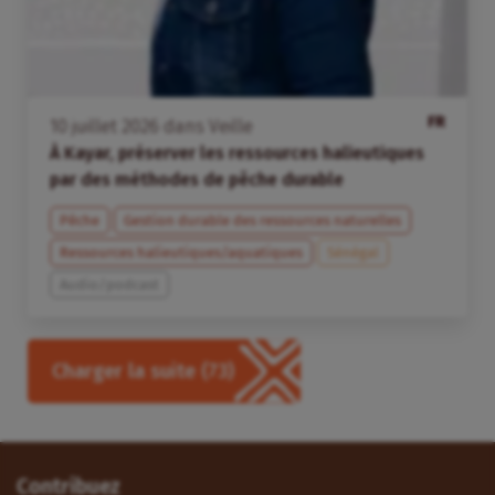
FR
10
juillet
2026
dans
Veille
À Kayar, préserver les ressources halieutiques
par des méthodes de pêche durable
Pêche
Gestion durable des ressources naturelles
Ressources halieutiques/aquatiques
Sénégal
Audio/podcast
Charger la suite
(73)
Contribuez