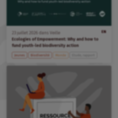
EN
23
juillet
2026
dans
Veille
Ecologies of Empowerment: Why and how to
fund youth-led biodiversity action
Jeunes
Biodiversité
Monde
Etude, rapport