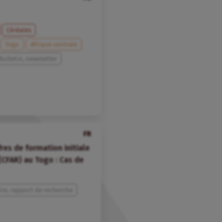
Céréales
Togo
Afrique centrale
Bulletin, newsletter
FR
res de formation initiale
(CFAR) au Togo : Cas de
re, rapport de recherche