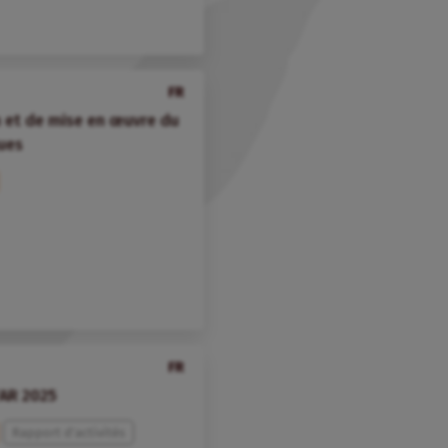
FR
n et de mise en œuvre du
ques
FR
FAR 2025
Rapport d'activités