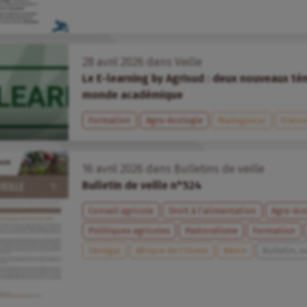
28
avril
2026
dans
Veille
Le E-learning by Agrisud : deux nouveaux t
monde académique
Formation
Agro-écologie
Madagascar
Franc
16
avril
2026
dans
Bulletins de veille
Bulletin de veille n°524
Conseil agricole
Droit à l’alimentation
Agro-éco
Politiques agricoles
Pastoralisme
Formation
Sénégal
Afrique de l’Ouest
Bénin
Bulletin, n