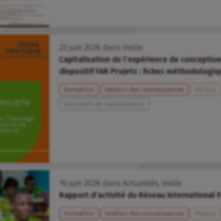
22
juin
2026
dans
Veille
Capitalisation de l’expérience de conceptio
dispositif FAR Projets : fiches méthodologi
Formation
Gestion des connaissances
Afrique
Document de capitalisation
10
juin
2026
dans
Actualités
,
Veille
Rapport d’activité du Réseau International 
Formation
Gestion des connaissances
Afrique