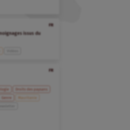
FR
émoignages issus du
e
Vidéos
FR
logie
Droits des paysans
Genre
Mauritanie
ewsletter