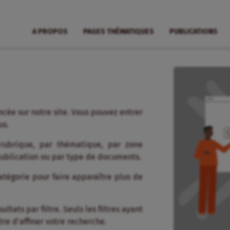
A PROPOS
PAGES THÉMATIQUES
PUBLICATIONS
cée sur notre site. Vous pouvez entrer
us.
 rubrique, par thématique, par zone
publication ou par type de documents.
tégorie pour faire apparaître plus de
tats par filtre. Seuls les filtres ayant
re d’affiner votre recherche.