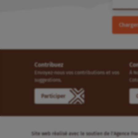
Charger
Contribuez
Co
Envoyez-nous vos contributions et vos
À N
suggestions.
Cot
Participer
Site web réalisé avec le soutien de l’Agence 