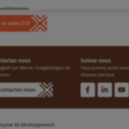
 la suite
(73)
ntactez-nous
Suivez-nous
ogent-sur-Marne, Ouagadougou ou
Vous pouvez aussi vous 
onou.
réseaux sociaux.
Contactez-nous
Française de Développement