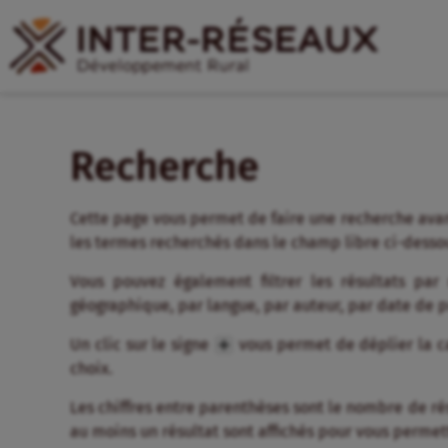
Recherche
Cette page vous permet de faire une recherche avan
les termes recherchés dans le champ libre ci-desso
Vous pouvez également filtrer les résultats par
géographique, par langue, par auteur, par date de 
Un clic sur le signe
vous permet de déplier la ca
choix.
Les chiffres entre parenthèses sont le nombre de résul
au moins un résultat sont affichés pour vous permett