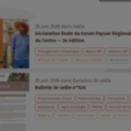
26
juin
2026
dans
Veille
Déclaration finale du Forum Paysan Régional
du Centre — 3e édition
Changement climatique
Appui OP
Gestion OP
Afrique de l’Ouest
Afrique centrale
Déclaration
25
juin
2026
dans
Bulletins de veille
Bulletin de veille n°529
Financement climat
Pastoralisme
Formation
Semences
Agro-écologie
Pêche
Foncier et te
Nigeria
Gambie
Cameroun
Kenya
France