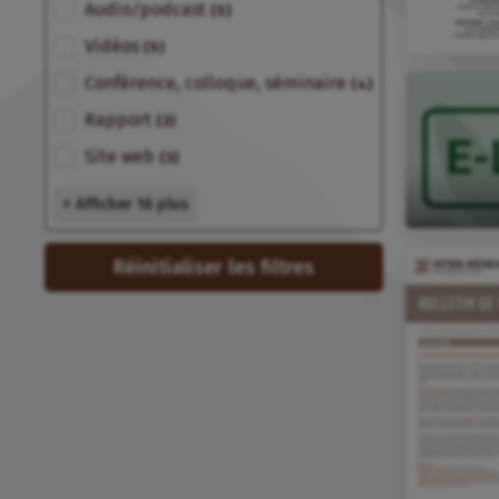
Audio/podcast
(5)
Vidéos
(5)
Conférence, colloque, séminaire
(4)
Rapport
(3)
Site web
(3)
+ Afficher 16 plus
Réinitialiser les filtres