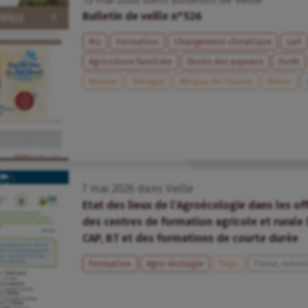
Bulletin de veille n°526
Riz
Formation
Changement climatique
Lait
Agriculture familiale
Droits des paysans
Forêt
Monde
Sénégal
Afrique de l’Ouest
Bénin
7
mai
2026
dans
Veille
Etat des lieux de l’Agroécologie dans les off
des centres de formation agricole et rurale 
CAP, BT et des formations de courte durée
Formation
Agro-écologie
Togo
Thèse, mémoi