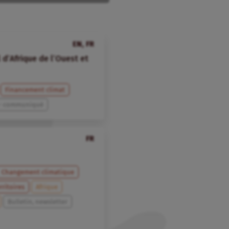
EN, FR
 d’Afrique de l’Ouest et
Financement climat
 - communiqué
FR
Changement climatique
rritoires
Afrique
Bulletin, newsletter