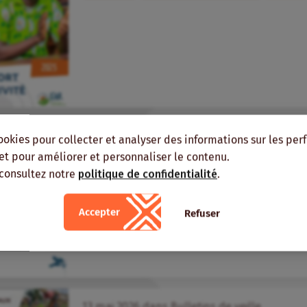
15
mai
2026
dans
Veille
ookies pour collecter et analyser des informations sur les pe
Analyse des besoins en formation des acteurs
, et pour améliorer et personnaliser le contenu.
pour la production d’un cacao durable dan
 consultez notre
politique de confidentialité
.
à l’est du Cameroun
Formation
Cacao
Cameroun
Thèse, mémoire,
Accepter
Refuser
13
mai
2026
dans
Bulletins de veille