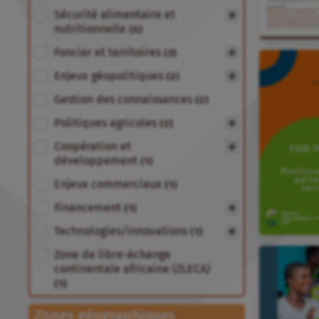
Sécurité alimentaire et
nutritionnelle
(5)
Foncier et territoires
(3)
Enjeux géopolitiques
(2)
Gestion des connaissances
(2)
Politiques agricoles
(2)
Coopération et
développement
(1)
Enjeux commerciaux
(1)
Financement
(1)
Technologies/innovations
(1)
Zone de libre-échange
continentale africaine (ZLECA)
(1)
Zones géographiques