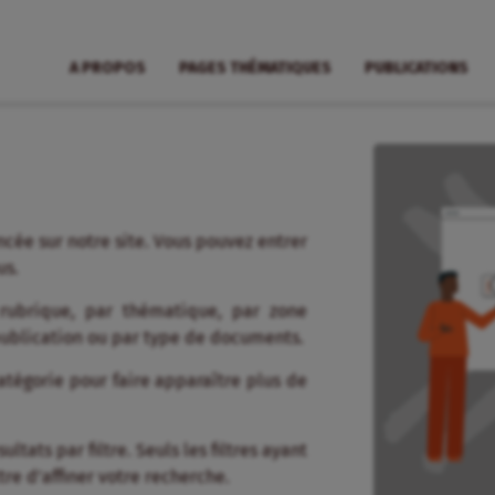
A PROPOS
PAGES THÉMATIQUES
PUBLICATIONS
cée sur notre site. Vous pouvez entrer
us.
 rubrique, par thématique, par zone
publication ou par type de documents.
tégorie pour faire apparaître plus de
tats par filtre. Seuls les filtres ayant
re d’affiner votre recherche.