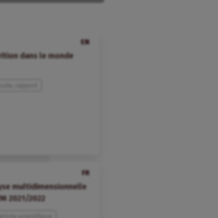
EN
trition dans le monde
tude, rapport
FR
lyse multidimensionnelle
VM 2021/2022
Article scientifique