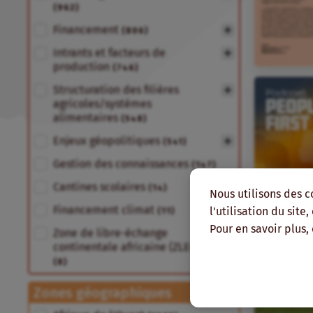
(962)
Financement
(806)
Intrants et facteurs de
production
(746)
Structuration des filières
agricoles/systèmes
alimentaires
(548)
Enjeux géopolitiques
(541)
Gestion des connaissances
(147)
Cantines scolaires
(14)
Nous utilisons des c
Financement climat
l'utilisation du site
(11)
Pour en savoir plus,
Zone de libre-échange
continentale africaine (ZLECA)
(8)
Zones géographiques