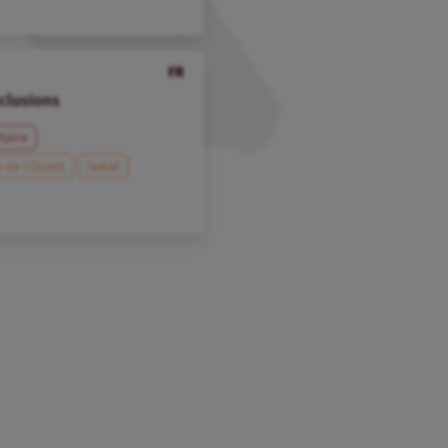
FR
clusions
taire
e de l’Ouest
Sahel