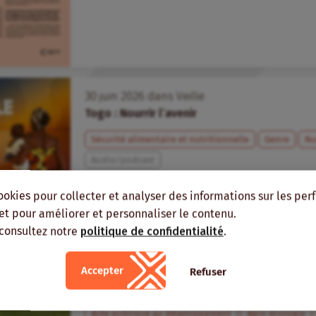
30
juin
2026
dans
Veille
Togo : Nourrir l’avenir
Sécurité alimentaire et nutritionnelle
Genre
Nu
Audio/podcast
ookies pour collecter et analyser des informations sur les pe
, et pour améliorer et personnaliser le contenu.
 consultez notre
politique de confidentialité
.
5
juin
2026
dans
Veille
Agroecology and Public Development Banks
Development Finance for Equity and Resilie
Accepter
Refuser
Report.
Aide publique au développement
Agro-écologie