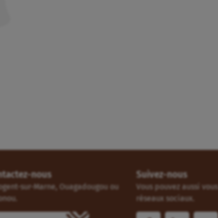
ntactez-nous
Suivez-nous
ogent-sur-Marne, Ouagadougou ou
Vous pouvez aussi vous 
onou.
réseaux sociaux.