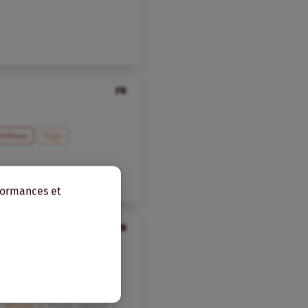
FR
trition
Togo
rformances et
EN
: Transforming
nce. Scoping Study
Monde
Etude, rapport