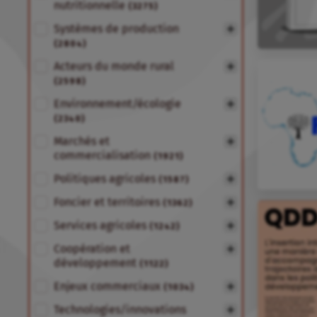
nutritionnelle
(3275)
Systèmes de production
(2804)
Acteurs du monde rural
(2598)
Environnement/écologie
(2340)
Marchés et
commercialisation
(1921)
Politiques agricoles
(1587)
Foncier et territoires
(1362)
Services agricoles
(1242)
Coopération et
développement
(1122)
Enjeux commerciaux
(1034)
Technologies/innovations