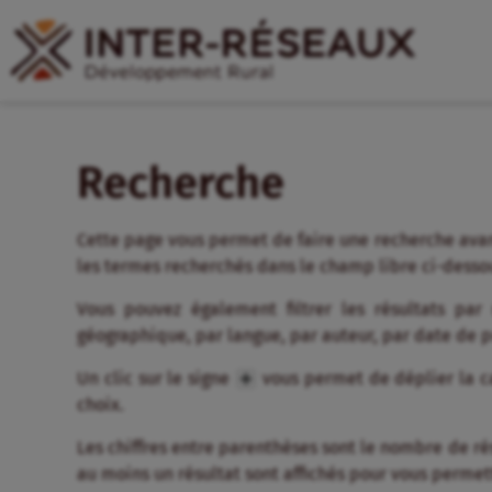
Recherche
Cette page vous permet de faire une recherche avan
les termes recherchés dans le champ libre ci-desso
Vous pouvez également filtrer les résultats par
géographique, par langue, par auteur, par date de 
Un clic sur le signe
vous permet de déplier la ca
choix.
Les chiffres entre parenthèses sont le nombre de résul
au moins un résultat sont affichés pour vous permett