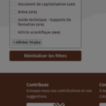
Document de capitalisation
(451)
Brève
(375)
Guide technique - Supports de
formation
(375)
Article scientifique
(309)
+ Afficher 39 plus
Réinitialiser les filtres
Contribuez
Co
Envoyez-nous vos contributions et vos
À N
suggestions.
Cot