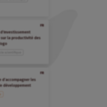
FR
 d’Investissement
 sur la productivité des
Togo
icle scientifique
FR
ée d’accompagner les
s de développement
e