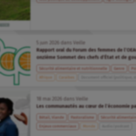
5
juin
2026
dans
Veille
Rapport oral du Forum des femmes de l’OEA
onzième Sommet des chefs d’État et de g
Sécurité alimentaire et nutritionnelle
Genre
Po
Afrique
Caraïbes
Document officiel (politique, s
18
mai
2026
dans
Veille
Les communautés au cœur de l’économie pa
Bétail, Viande
Pastoralisme
Sécurité alimentair
Enjeux commerciaux
Monde
Audio/podcast