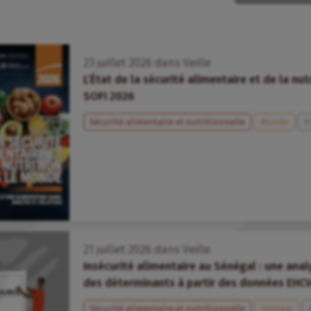
23
juillet
2026
dans
Veille
L’État de la sécurité alimentaire et de la nu
SOFI 2026
Sécurité alimentaire et nutritionnelle
Monde
E
21
juillet
2026
dans
Veille
Insécurité alimentaire au Sénégal : une ana
des déterminants à partir des données EHC
Sécurité alimentaire et nutritionnelle
Sénégal