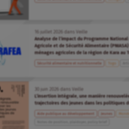
16
juillet
2026
dans
Veille
Analyse de l’impact du Programme National
Agricole et de Sécurité Alimentaire (PNIASA)
ménages agricoles de la région de Kara au 
Sécurité alimentaire et nutritionnelle
Togo
Art
30
juin
2026
dans
Veille
L’insertion intégrale, une manière renouvel
trajectoires des jeunes dans les politique
Aide publique au développement
Jeunes
Mond
Notes de position, plaidoyer, policy brief