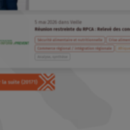
5
mai
2026
dans
Veille
Réunion restreinte du RPCA : Relevé des con
Sécurité alimentaire et nutritionnelle
Crise alimen
Commerce régional / intégration régionale
Afriqu
Analyse, synthèse
 la suite
(20171)