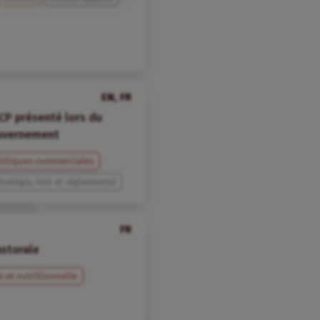
EN, FR
CP présenté lors du
ouvernement
litiques commerciales
tratégie, lois et règlements)
FR
storale
e et nutritionnelle