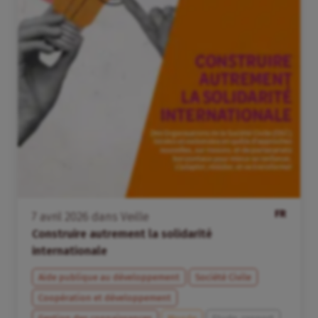
FR
7
avril
2026
dans
Veille
Construire autrement la solidarité
internationale
Aide publique au développement
Société Civile
Coopération et développement
Gestion des connaissances
Monde
Etude, rapport