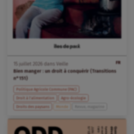
FR
15
juillet
2026
dans
Veille
Bien manger : un droit à conquérir (Transitions
n°151)
Politique Agricole Commune (PAC)
Droit à l’alimentation
Agro-écologie
Droits des paysans
Monde
Revue, magazine