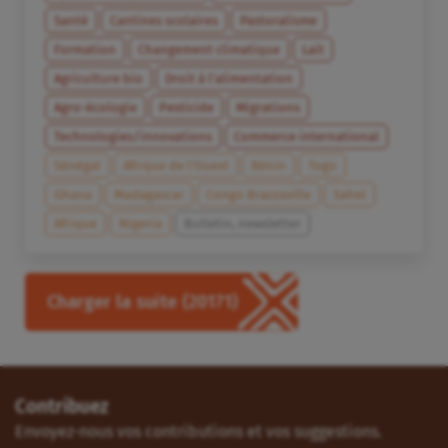
Santé
Cantines scolaires
Pastoralisme
Formation
Changement climatique
Lait
Agriculture bio
Droit à l’alimentation
Agro-écologie
Pesticide
Migrations
Technologies/innovations
Commerce international
Sénégal
Afrique de l’Ouest
Bénin
Togo
Ghana
Madagascar
Congo Brazzaville
Sahel
Afrique
Nigeria
Bulletin, newsletter
Charger la suite
(20171)
Contribuez
Envoyez-nous vos contributions et vos suggestions.