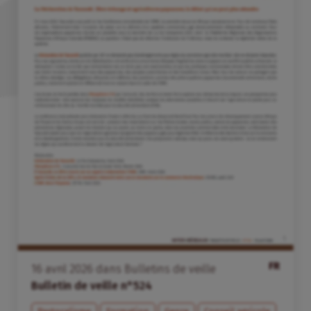
FR
16
avril
2026
dans
Bulletins de veille
Bulletin de veille n°524