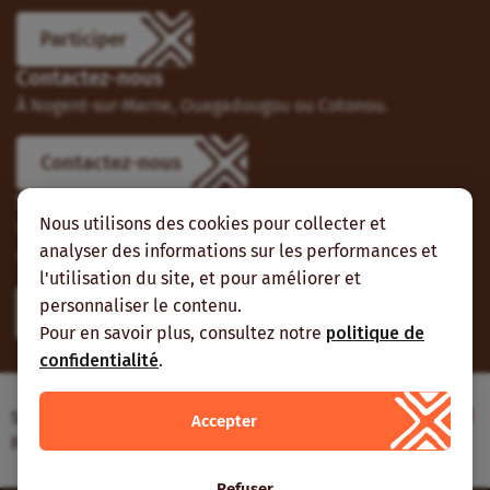
Participer
Contactez-nous
À Nogent-sur-Marne, Ouagadougou ou Cotonou.
Contactez-nous
Suivez-nous
Nous utilisons des cookies pour collecter et
Vous pouvez aussi vous abonner à nos flux RSS et nous
analyser des informations sur les performances et
suivre sur les réseaux sociaux.
l'utilisation du site, et pour améliorer et
personnaliser le contenu.
Pour en savoir plus, consultez notre
politique de
confidentialité
.
Site web réalisé avec le soutien de l’Agence
Accepter
Française de Développement
Refuser