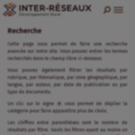
Recherche
Cette page vous permet de faire une recherche
avancée sur notre site. Vous pouvez entrer les termes
recherchés dans le champ libre ci-dessous.
Vous pouvez également filtrer les résultats par
rubrique, par thématique, par zone géographique, par
langue, par auteur, par date de publication ou par
type de documents.
Un clic sur le signe
vous permet de déplier la
catégorie pour faire apparaître plus de choix.
Les chiffres entre parenthèses sont le nombre de
résultats par filtre. Seuls les filtres ayant au moins un