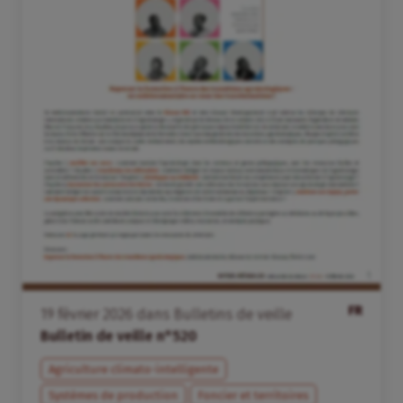
FR
19
février
2026
dans
Bulletins de veille
Bulletin de veille n°520
Agriculture climato-intelligente
Systèmes de production
Foncier et territoires