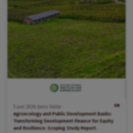
EN
5
juin
2026
dans
Veille
Agroecology and Public Development Banks:
Transforming Development Finance for Equity
and Resilience. Scoping Study Report.