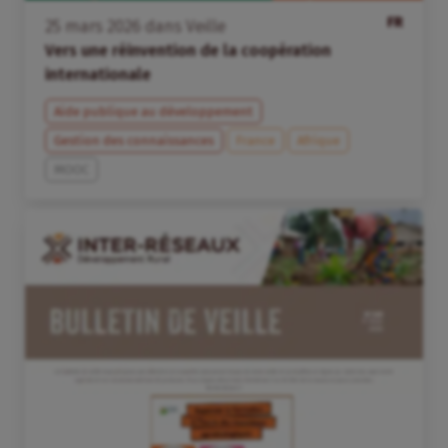
FR
25
mars
2026
dans
Veille
Vers une réinvention de la coopération
internationale
Aide publique au développement
Gestion des connaissances
France
Afrique
MOOC