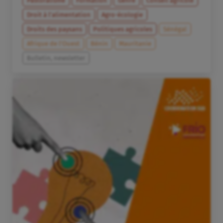
Pastoralisme
Formation
Genre
Conseil agricole
Droit à l’alimentation
Agro-écologie
Droits des paysans
Politiques agricoles
Sénégal
Afrique de l’Ouest
Bénin
Mauritanie
Bulletin, newsletter