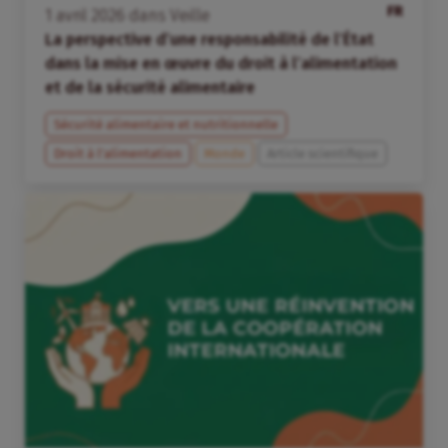
FR
1
avril
2026
dans
Veille
La perspective d’une responsabilité de l’État
dans la mise en œuvre du droit à l’alimentation
et de la sécurité alimentaire
Sécurité alimentaire et nutritionnelle
Droit à l’alimentation
Monde
Article scientifique