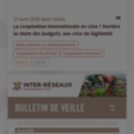
FR
21
avril
2026
dans
Veille
La coopération internationale en crise ? Derrière
la chute des budgets, une crise de légitimité
Aide publique au développement
Coopération Nord-Sud
Coopération Sud-Sud
Monde
Article