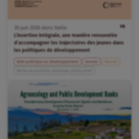
FR
30
juin
2026
dans
Veille
L’insertion intégrale, une manière renouvelée
d’accompagner les trajectoires des jeunes dans
les politiques de développement
Aide publique au développement
Jeunes
Monde
Notes de position, plaidoyer, policy brief