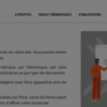
A PROPOS
PAGES THÉMATIQUES
PUBLICATIONS
cée sur notre site. Vous pouvez entrer
us.
 rubrique, par thématique, par zone
publication ou par type de documents.
tégorie pour faire apparaître plus de
tats par filtre. Seuls les filtres ayant
re d’affiner votre recherche.