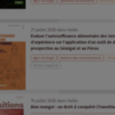
Agro-écologie
Systèmes alimentaires
Amérique 
21
juillet
2026
dans
Veille
Évaluer l’autosuffisance alimentaire des terr
d’expérience sur l’application d’un outil de 
prospective au Sénégal et au Pérou
Agro-écologie
Gestion des connaissances
Séné
Revue, magazine
15
juillet
2026
dans
Veille
Bien manger : un droit à conquérir (Transiti