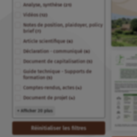
Analyse, synthèse
(21)
Vidéos
(12)
Notes de position, plaidoyer, policy
brief
(7)
Article scientifique
(6)
Déclaration - communiqué
(6)
Document de capitalisation
(5)
Guide technique - Supports de
formation
(5)
Comptes-rendus, actes
(4)
Document de projet
(4)
+ Afficher 20 plus
Réinitialiser les filtres