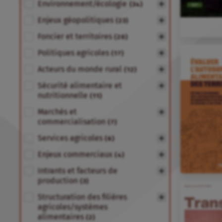
Environnement/écologie
(34)
Enjeux géopolitiques
(23)
Foncier et territoires
(20)
Politiques agricoles
(17)
Acteurs du monde rural
(12)
Sécurité alimentaire et
nutritionnelle
(11)
Marchés et
commercialisation
(7)
Services agricoles
(6)
Enjeux commerciaux
(4)
Intrants et facteurs de
production
(3)
Structuration des filières
agricoles/systèmes
alimentaires
(2)