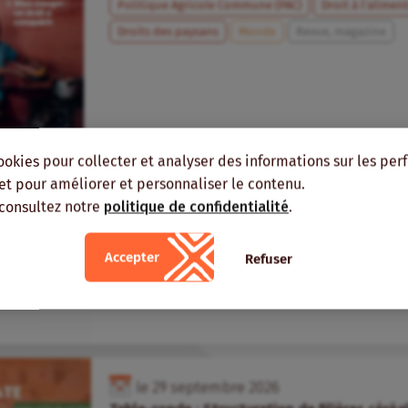
Politique Agricole Commune (PAC)
Droit à l’alimen
Droits des paysans
Monde
Revue, magazine
ookies pour collecter et analyser des informations sur les pe
, et pour améliorer et personnaliser le contenu.
9
juillet
2026
dans
Veille
 consultez notre
politique de confidentialité
.
Quand la Belgique met l’agroécologie à l’
mondial pour l’environnement
Accepter
Refuser
Agro-écologie
Systèmes alimentaires
Agrofores
le
29
septembre
2026