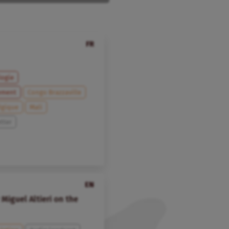
FR
logie
ement
Congo Brazzaville
lgique
Mali
tter
EN
Miguel Altieri on the