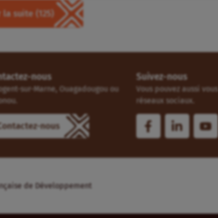
 la suite
(125)
ntactez-nous
Suivez-nous
ogent-sur-Marne, Ouagadougou ou
Vous pouvez aussi vous 
onou.
réseaux sociaux.
Contactez-nous
Française de Développement