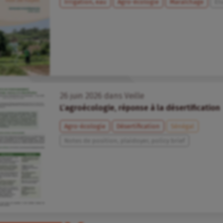
Irrigation, eau
Agro-écologie
Maraîchage
Et
26
juin
2026
dans
Veille
L’agroécologie, réponse à la désertification
Agro-écologie
Désertification
Sénégal
Notes de position, plaidoyer, policy brief