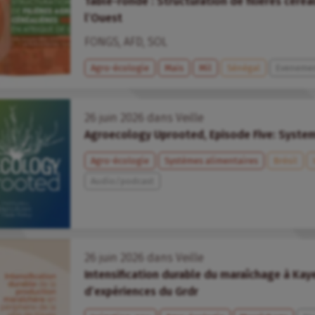
Table-ronde : Structuration de filières céréa
l’Ouest
FONGS
,
AFD
,
SOL
Agro-écologie
Maïs
Mil
Sénégal
Eveneme
26
juin
2026
dans
Veille
Agroecology Uprooted, Episode Five: Syste
Agro-écologie
Systèmes alimentaires
Brésil
Audio/podcast
26
juin
2026
dans
Veille
Intensification durable du maraîchage à Kaye
d’expériences du Grdr