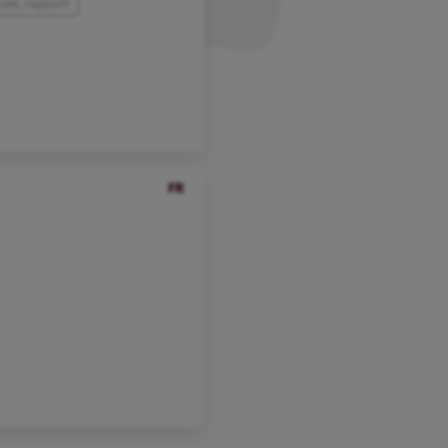
ude, rapport
FR