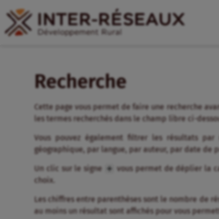
Recherche
Cette page vous permet de faire une recherche avan
les termes recherchés dans le champ libre ci-desso
Vous pouvez également filtrer les résultats par
géographique, par langue, par auteur, par date de 
Un clic sur le signe
vous permet de déplier la ca
choix.
Les chiffres entre parenthèses sont le nombre de résul
au moins un résultat sont affichés pour vous permett