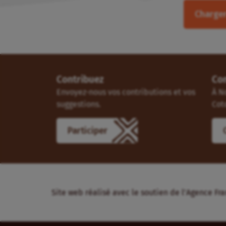
Charger
Contribuez
Co
Envoyez-nous vos contributions et vos
À N
suggestions.
Cot
Participer
Site web réalisé avec le soutien de l’Agence 