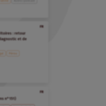
latine
Audio/podcast
FR
itoires : retour
diagnostic et de
gal
Pérou
FR
ons n°151)