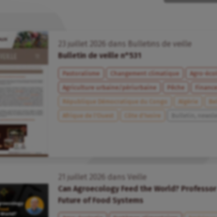
23
juillet
2026
dans
Bulletins de veille
Bulletin de veille n°531
Pastoralisme
Changement climatique
Agro-éco
Agriculture urbaine/périurbaine
Pêche
Financ
République Démocratique du Congo
Algérie
Be
Afrique de l’Ouest
Côte d’Ivoire
Bulletin, newsle
21
juillet
2026
dans
Veille
Can Agroecology Feed the World? Professor 
Future of Food Systems