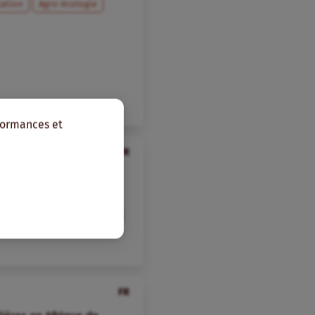
tation
Agro-écologie
rformances et
FR
agenda du financement
terie
Monde
Entretien
FR