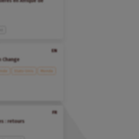
lières en Afrique de
nt
EN
m Change
Inde
Etats-Unis
Monde
FR
s : retours