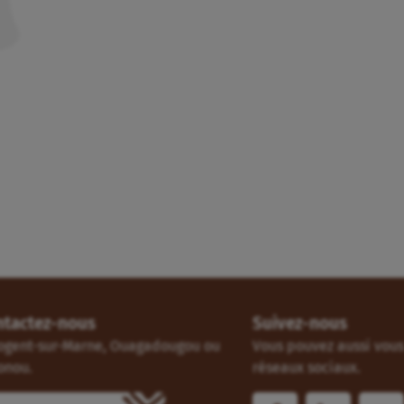
ntactez-nous
Suivez-nous
ogent-sur-Marne, Ouagadougou ou
Vous pouvez aussi vous 
onou.
réseaux sociaux.