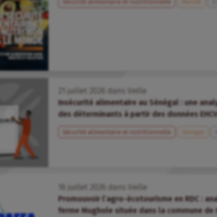
Sécurité alimentaire et nutritionnelle
Monde
E
21
juillet
2026
dans
Veille
Insécurité alimentaire au Sénégal : une ana
des déterminants à partir des données EHC
Sécurité alimentaire et nutritionnelle
Sénégal
16
juillet
2026
dans
Veille
Promouvoir l’agro-écotourisme en RDC : an
ferme Mughole située dans la commune de 