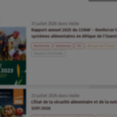
31
juillet
2026
dans
Veille
Rapport annuel 2025 du CORAF – Renforcer la
systèmes alimentaires en Afrique de l’Ouest
Recherche
Semences
TIC
Afrique de l’Ouest
Rapport d'activités
23
juillet
2026
dans
Veille
L’État de la sécurité alimentaire et de la nu
SOFI 2026