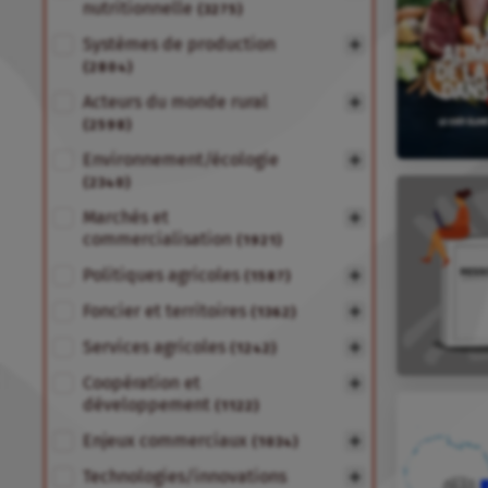
nutritionnelle
(3275)
Systèmes de production
(2804)
Acteurs du monde rural
(2598)
Environnement/écologie
(2340)
Marchés et
commercialisation
(1921)
Politiques agricoles
(1587)
Foncier et territoires
(1362)
Services agricoles
(1242)
Coopération et
développement
(1122)
Enjeux commerciaux
(1034)
Technologies/innovations