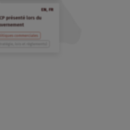
EN, FR
CP présenté lors du
ouvernement
litiques commerciales
tratégie, lois et règlements)