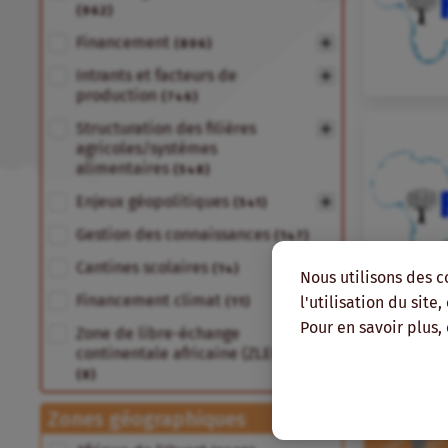
(962)
Financement
(806)
Intrants et facteurs de
production
(746)
Structuration des filières
agricoles/systèmes
alimentaires
(548)
Enjeux géopolitiques
(541)
Gestion des connaissances
(147)
Cantines scolaires
(14)
Nous utilisons des c
Financement climat
l'utilisation du site
(11)
Pour en savoir plus,
Zone de libre-échange
continentale africaine (ZLECA)
(8)
Zones géographiques