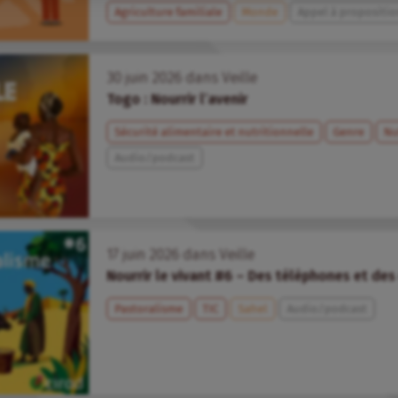
Agriculture familiale
Monde
Appel à propositio
30
juin
2026
dans
Veille
Togo : Nourrir l’avenir
Sécurité alimentaire et nutritionnelle
Genre
Nu
Audio/podcast
17
juin
2026
dans
Veille
Nourrir le vivant #6 – Des téléphones et de
Pastoralisme
TIC
Sahel
Audio/podcast