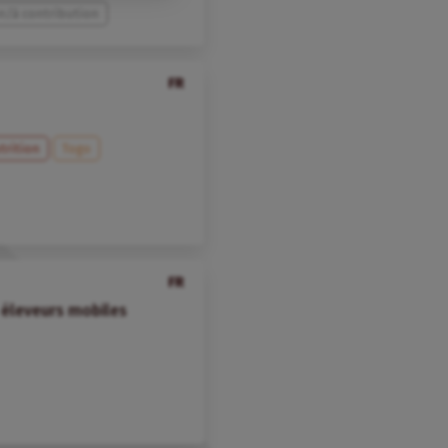
n/à contribution
FR
trition
Togo
FR
s éleveurs mobiles