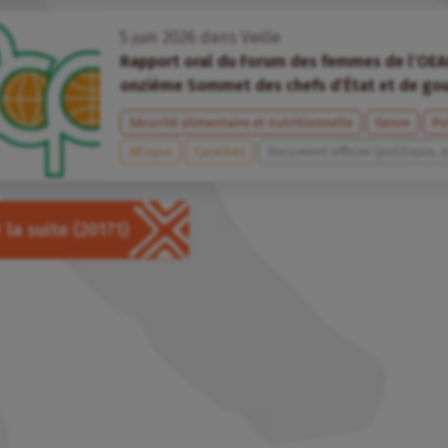
5
juin
2026
dans
Veille
Rapport oral du Forum des femmes de l’OEA
onzième Sommet des chefs d’État et de g
Sécurité alimentaire et nutritionnelle
Genre
Po
Afrique
Caraïbes
Document officiel (politique, s
 la suite
(20171)