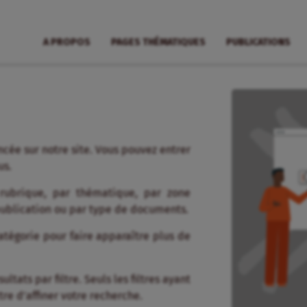
A PROPOS
PAGES THÉMATIQUES
PUBLICATIONS
cée sur notre site. Vous pouvez entrer
us.
 rubrique, par thématique, par zone
publication ou par type de documents.
tégorie pour faire apparaître plus de
tats par filtre. Seuls les filtres ayant
re d’affiner votre recherche.