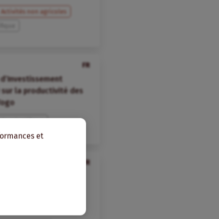
Activités non agricoles
ifique
FR
 d’Investissement
 sur la productivité des
Togo
icle scientifique
rformances et
EN, FR
e l’Agriculture