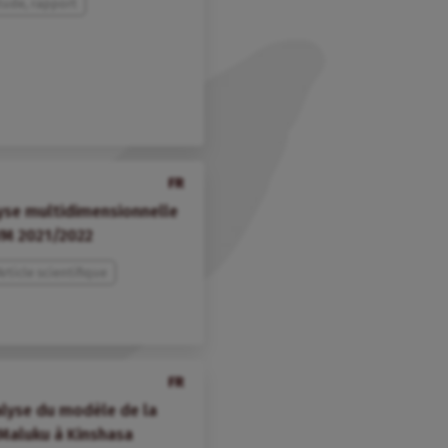
tude, rapport
FR
lyse multidimensionnelle
VM 2021/2022
Article scientifique
FR
alyse du modèle de la
Maluku à Kinshasa