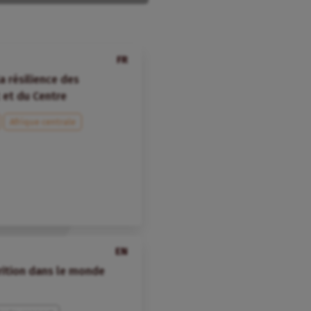
FR
 résilience des
 et du Centre
Afrique centrale
EN
trition dans le monde