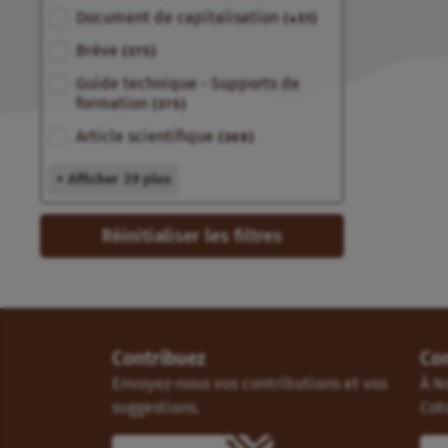
Document de capitalisation
(451)
Brève
(375)
Guide technique - Supports de
formation
(375)
Article scientifique
(309)
+ Afficher 39 plus
Réinitialiser les filtres
Contribuez
Co
Envoyez-nous vos contributions et vos
À N
suggestions.
Cot