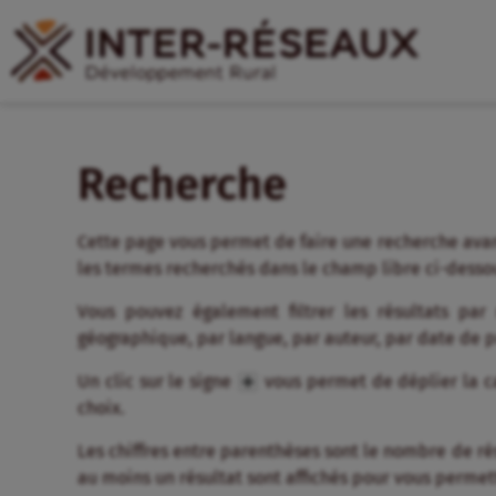
Recherche
Cette page vous permet de faire une recherche avan
les termes recherchés dans le champ libre ci-desso
Vous pouvez également filtrer les résultats par
géographique, par langue, par auteur, par date de 
Un clic sur le signe
vous permet de déplier la ca
choix.
Les chiffres entre parenthèses sont le nombre de résul
au moins un résultat sont affichés pour vous permett