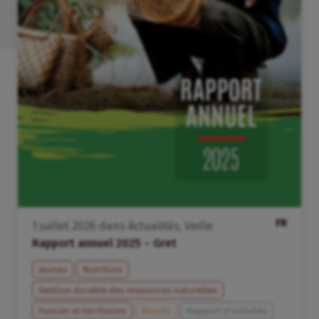
FR
1
juillet
2026
dans
Actualités
,
Veille
Rapport annuel 2025 – Gret
Jeunes
Nutrition
Gestion durable des ressources naturelles
Foncier et territoires
Monde
Rapport d'activités