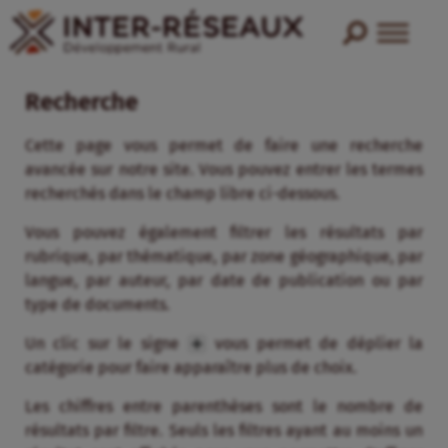
Recherche
Cette page vous permet de faire une recherche
avancée sur notre site. Vous pouvez entrer les termes
recherchés dans le champ libre ci-dessous.
Vous pouvez également filtrer les résultats par
rubrique, par thématique, par zone géographique, par
langue, par auteur, par date de publication ou par
type de documents.
Un clic sur le signe
vous permet de déplier la
catégorie pour faire apparaître plus de choix.
Les chiffres entre parenthèses sont le nombre de
résultats par filtre. Seuls les filtres ayant au moins un