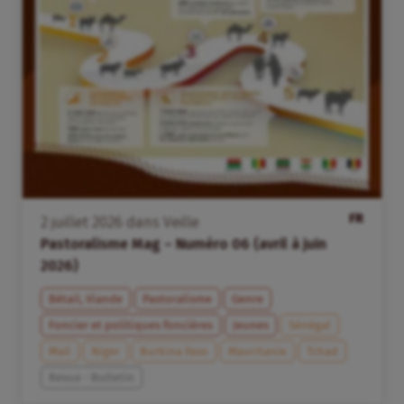
FR
2
juillet
2026
dans
Veille
Pastoralisme Mag – Numéro 06 (avril à juin
2026)
Bétail, Viande
Pastoralisme
Genre
Foncier et politiques foncières
Jeunes
Sénégal
Mali
Niger
Burkina Faso
Mauritanie
Tchad
Revue - Bulletin