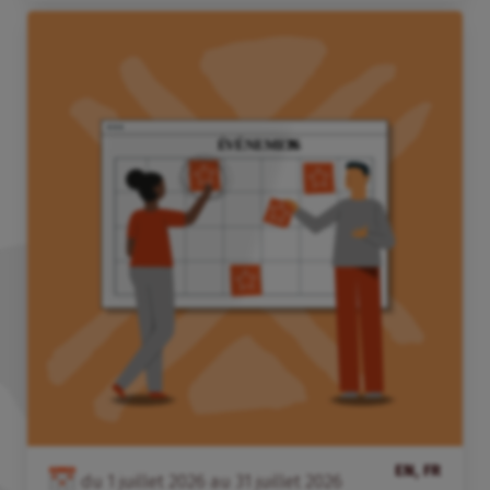
EN, FR
du
1
juillet
2026
au
31
juillet
2026