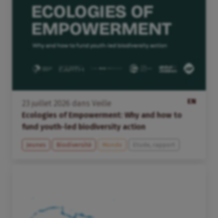
EN
23
juillet
2026
dans
Veille
Ecologies of Empowerment: Why and how to
fund youth-led biodiversity action
Jeunes
Biodiversité
Monde
Etude, rapport