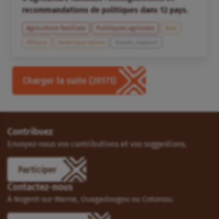
recommandations de politiques dans 12 pays.
Agriculture familiale
Politiques agricoles
Asie
Afrique
Amérique latine
Etude, rapport
Charger la suite
(20171)
Contribuez
Envoyez-nous vos contributions et vos suggestions.
Participer
Contactez-nous
À Nogent-sur-Marne, Ouagadougou ou Cotonou.