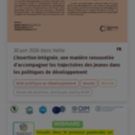
FR
30
juin
2026
dans
Veille
L’insertion intégrale, une manière renouvelée
d’accompagner les trajectoires des jeunes dans
les politiques de développement
Aide publique au développement
Jeunes
Monde
Notes de position, plaidoyer, policy brief