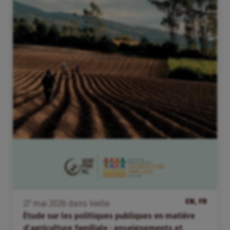
EN, FR
27
mai
2026
dans
Veille
Étude sur les politiques publiques en matière
d’agriculture familiale : enseignements et