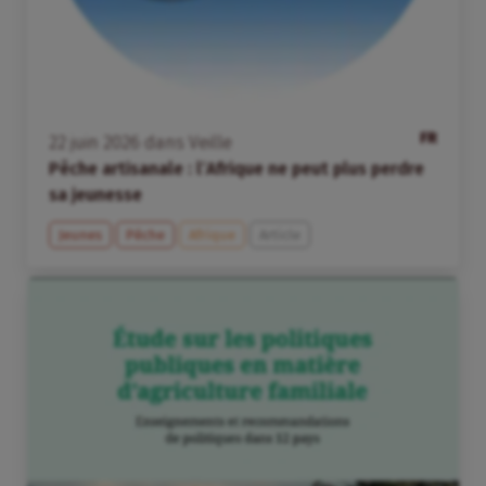
FR
22
juin
2026
dans
Veille
Pêche artisanale : l’Afrique ne peut plus perdre
sa jeunesse
Jeunes
Pêche
Afrique
Article