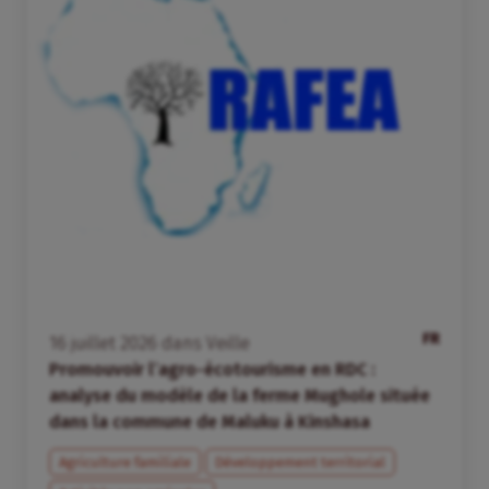
FR
16
juillet
2026
dans
Veille
Promouvoir l’agro-écotourisme en RDC :
analyse du modèle de la ferme Mughole située
dans la commune de Maluku à Kinshasa
Agriculture familiale
Développement territorial