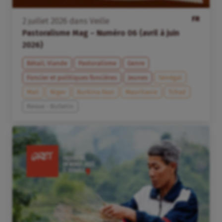
FR
2
juillet
2026
dans
Veille
Pastoralisme Mag – Numéro 06 (avril à juin
2026)
Bétail, Viande
Pastoralisme
Genre
Foncier et politiques foncières
Jeunes
Sénégal
Mali
Niger
Burkina Faso
Mauritanie
Tchad
Revue - Bulletin