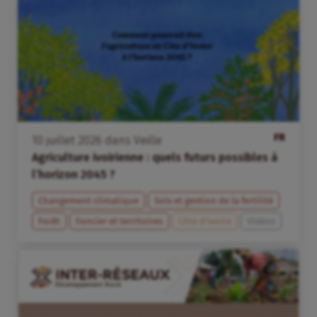
FR
10
juillet
2026
dans
Veille
Agriculture ivoirienne : quels futurs possibles à
l’horizon 2045 ?
Changement climatique
Sols et gestion de la fertilité
Forêt
Foncier et territoires
Côte d’Ivoire
Vidéos