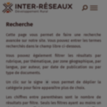
Recherche
Cette page vous permet de faire une recherche
avancée sur notre site. Vous pouvez entrer les termes
recherchés dans le champ libre ci-dessous.
Vous pouvez également filtrer les résultats par
rubrique, par thématique, par zone géographique, par
langue, par auteur, par date de publication ou par
type de documents.
Un clic sur le signe
vous permet de déplier la
catégorie pour faire apparaître plus de choix.
Les chiffres entre parenthèses sont le nombre de
résultats par filtre. Seuls les filtres ayant au moins un