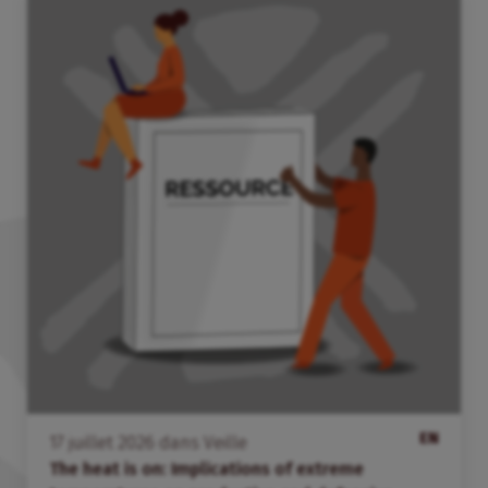
EN
17
juillet
2026
dans
Veille
The heat is on: Implications of extreme