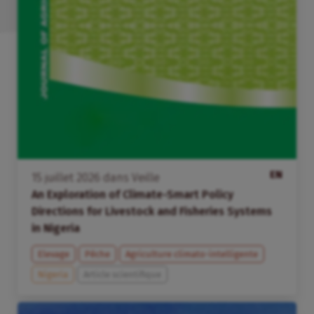
EN
15
juillet
2026
dans
Veille
An Exploration of Climate-Smart Policy
Directions for Livestock and Fisheries Systems
in Nigeria
Elevage
Pêche
Agriculture climato-intelligente
Nigeria
Article scientifique