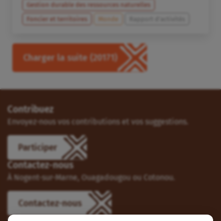
Gestion durable des ressources naturelles
Foncier et territoires
Monde
Rapport d'activités
Charger la suite
(20171)
Contribuez
Envoyez-nous vos contributions et vos suggestions.
Participer
Contactez-nous
À Nogent-sur-Marne, Ouagadougou ou Cotonou.
Contactez-nous
Suivez-nous