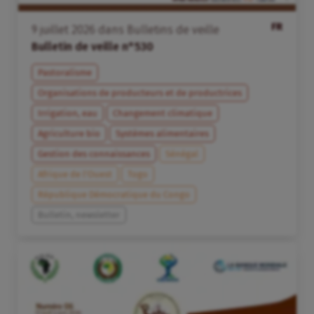
FR
9
juillet
2026
dans
Bulletins de veille
Bulletin de veille n°530
Pastoralisme
Organisations de producteurs et de productrices
Irrigation, eau
Changement climatique
Agriculture bio
Systèmes alimentaires
Gestion des connaissances
Sénégal
Afrique de l’Ouest
Togo
République Démocratique du Congo
Bulletin, newsletter