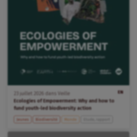
EN
23
juillet
2026
dans
Veille
Ecologies of Empowerment: Why and how to
fund youth-led biodiversity action
Jeunes
Biodiversité
Monde
Etude, rapport