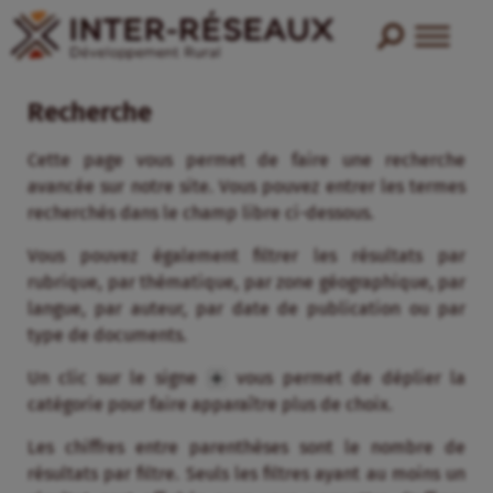
Recherche
Cette page vous permet de faire une recherche
avancée sur notre site. Vous pouvez entrer les termes
recherchés dans le champ libre ci-dessous.
Vous pouvez également filtrer les résultats par
rubrique, par thématique, par zone géographique, par
langue, par auteur, par date de publication ou par
type de documents.
Un clic sur le signe
vous permet de déplier la
catégorie pour faire apparaître plus de choix.
Les chiffres entre parenthèses sont le nombre de
résultats par filtre. Seuls les filtres ayant au moins un