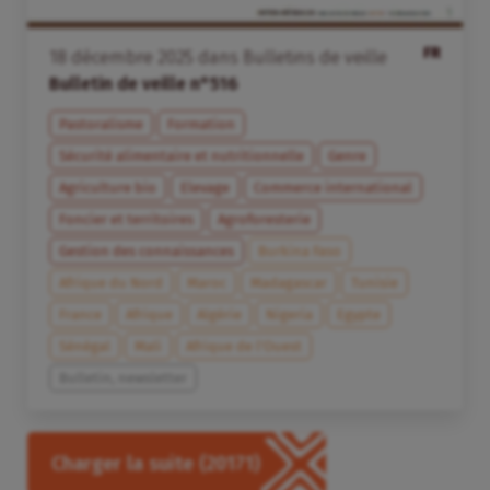
FR
18
décembre
2025
dans
Bulletins de veille
Bulletin de veille n°516
Pastoralisme
Formation
Sécurité alimentaire et nutritionnelle
Genre
Agriculture bio
Elevage
Commerce international
Foncier et territoires
Agroforesterie
Gestion des connaissances
Burkina Faso
Afrique du Nord
Maroc
Madagascar
Tunisie
France
Afrique
Algérie
Nigeria
Egypte
Sénégal
Mali
Afrique de l’Ouest
Bulletin, newsletter
Charger la suite
(20171)