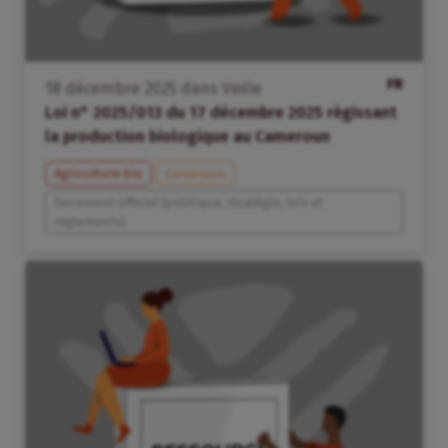
FR
18
décembre
2025
dans
Veille
Loi n° 2025/013 du 17 décembre 2025 régissant
la production biologique au Cameroun
Agriculture bio
Cameroun
Document officiel (politique, stratégie, lois et
règlements)