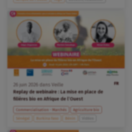
FR
26
juin
2026
dans
Veille
Replay de webinaire : La mise en place de
filières bio en Afrique de l’Ouest
Commercialisation - Marchés
Agriculture bio
Sénégal
Burkina Faso
Bénin
Vidéos