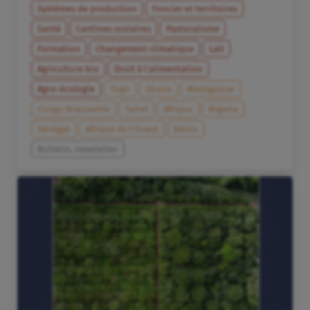
Systèmes de production
Foncier et territoires
Santé
Cantines scolaires
Pastoralisme
Formation
Changement climatique
Lait
Agriculture bio
Droit à l’alimentation
Agro-écologie
Togo
Ghana
Madagascar
Congo Brazzaville
Sahel
Afrique
Nigeria
Sénégal
Afrique de l’Ouest
Bénin
Bulletin, newsletter