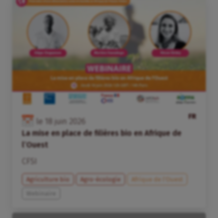
FR
le
18
juin
2026
La mise en place de filières bio en Afrique de
l’Ouest
CFSI
Agriculture bio
Agro-écologie
Afrique de l’Ouest
Webinaire