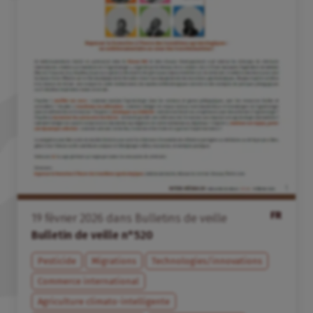
FR
19
février
2026
dans
Bulletins de veille
Bulletin de veille n°520
Pesticide
Migrations
Technologies/innovations
Commerce international
Agriculture climato-intelligente