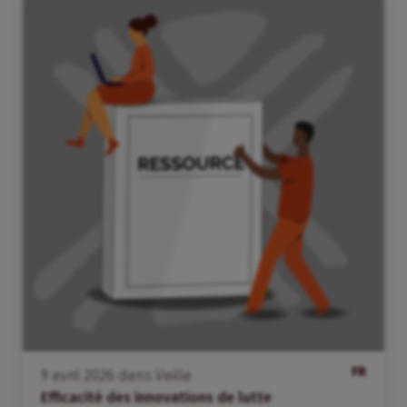
FR
9
avril
2026
dans
Veille
Efficacité des innovations de lutte