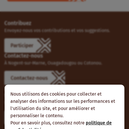
Contribuez
Envoyez-nous vos contributions et vos suggestions.
Participer
Contactez-nous
À Nogent-sur-Marne, Ouagadougou ou Cotonou.
Contactez-nous
Suivez-nous
Nous utilisons des cookies pour collecter et
Vous pouvez aussi vous abonner à nos flux RSS et nous
analyser des informations sur les performances et
suivre sur les réseaux sociaux.
l'utilisation du site, et pour améliorer et
personnaliser le contenu.
Pour en savoir plus, consultez notre
politique de