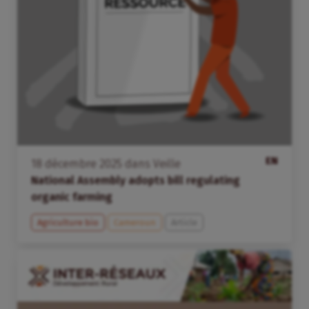
EN
18
décembre
2025
dans
Veille
National Assembly adopts bill regulating
organic farming
Agriculture bio
Cameroun
Article