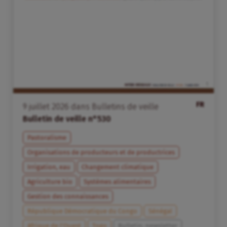
FR
9
juillet
2026
dans
Bulletins de veille
Bulletin de veille n°530
Pastoralisme
Organisations de producteurs et de productrices
Irrigation, eau
Changement climatique
Agriculture bio
Systèmes alimentaires
Gestion des connaissances
République Démocratique du Congo
Sénégal
Afrique de l’Ouest
Togo
Bulletin, newsletter