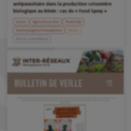
antiparasitaire dans la production cotonnière
biologique au Bénin : cas du « Food Spray »
Coton
Agriculture bio
Pesticide
Technologies/innovations
Bénin
Article scientifique