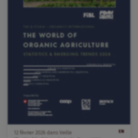
EN
12
février
2026
dans
Veille