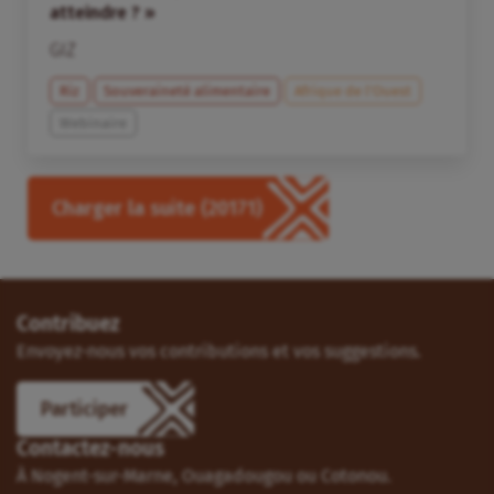
atteindre ? »
GIZ
Riz
Souveraineté alimentaire
Afrique de l’Ouest
Webinaire
Charger la suite
(20171)
Contribuez
Envoyez-nous vos contributions et vos suggestions.
Participer
Contactez-nous
À Nogent-sur-Marne, Ouagadougou ou Cotonou.