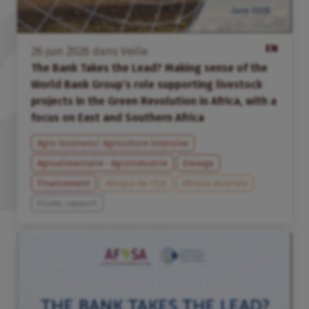
EN
26
juin
2026
dans
Veille
The Bank Takes the Lead? Making sense of the
World Bank Group’s role supporting livestock
projects in the Green Revolution in Africa, with a
focus on East and Southern Africa
Agro-business/ Agriculture intensive
Agroalimentaire - Agroindustrie
Elevage
Financement
Afrique de l’Est
Afrique Australe
Etude, rapport