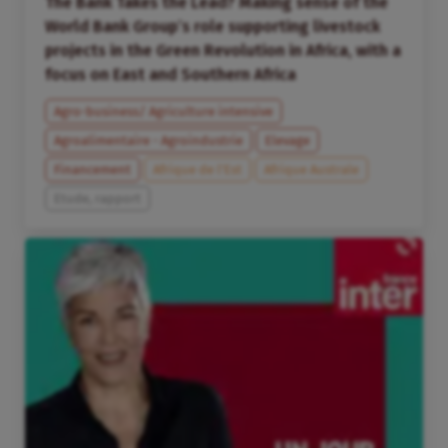
The Bank Takes the Lead? Making sense of the
World Bank Group’s role supporting livestock
projects in the Green Revolution in Africa, with a
focus on East and Southern Africa
Agro-business/ Agriculture intensive
Agroalimentaire - Agroindustrie
Elevage
Financement
Afrique de l’Est
Afrique Australe
Etude, rapport