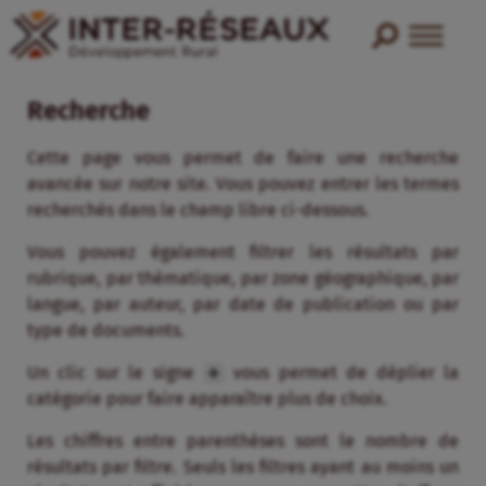
Recherche
Cette page vous permet de faire une recherche
avancée sur notre site. Vous pouvez entrer les termes
recherchés dans le champ libre ci-dessous.
Vous pouvez également filtrer les résultats par
rubrique, par thématique, par zone géographique, par
langue, par auteur, par date de publication ou par
type de documents.
Un clic sur le signe
vous permet de déplier la
catégorie pour faire apparaître plus de choix.
Les chiffres entre parenthèses sont le nombre de
résultats par filtre. Seuls les filtres ayant au moins un