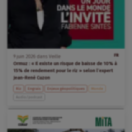
FR
9
juin
2026
dans
Veille
Ormuz : « Il existe un risque de baisse de 10% à
15% de rendement pour le riz » selon l’expert
Jean-René Cuzon
Riz
Engrais
Enjeux géopolitiques
Monde
Audio/podcast