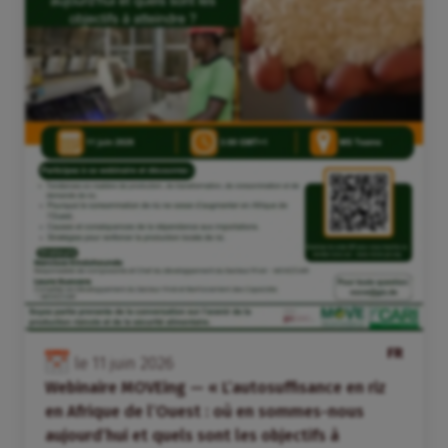
FR
le
11
juin
2026
Webinaire MOVEing — « L’autosuffisance en riz
en Afrique de l’Ouest : où en sommes-nous
aujourd’hui et quels sont les objectifs à