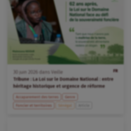
FR
30
juin
2026
dans
Veille
Tribune : La Loi sur le Domaine National : entre
héritage historique et urgence de réforme
Accaparement des terres
Genre
Foncier et territoires
Sénégal
Article