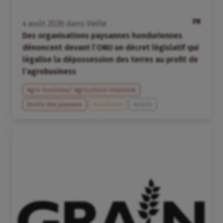
FR
4
août
2026
dans
Veille
Des organisations paysannes honduriennes
dénoncent devant l’ONU un décret législatif qui
légalise la dépossession des terres au profit de
l’agrobusiness
Agro-business/ Agriculture intensive
Droits des paysans
Honduras
Article