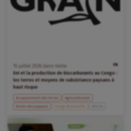
FR
15
juillet
2026
dans
Veille
Eni et la production de biocarburants au Congo :
les terres et moyens de subsistance paysans à
haut risque
Accaparement des terres
Agrocarburant
Droits des paysans
Congo Brazzaville
Article