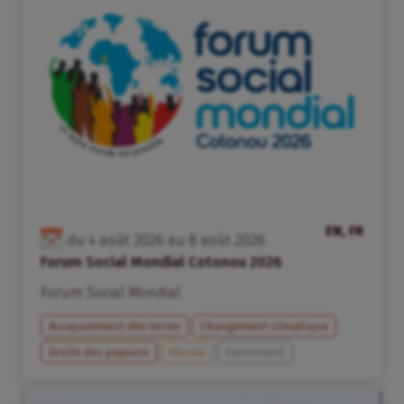
EN, FR
du
4
août
2026
au
8
août
2026
Forum Social Mondial Cotonou 2026
Forum Social Mondial
Accaparement des terres
Changement climatique
Droits des paysans
Monde
Evenement