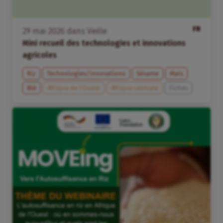
FR
29
mai
2026
dans
Veille
Mini recueil des technologies et innovations
agricoles
Riz
Technologies/innovations
Sésame
Maïs
Blé
Afrique de l’Ouest
Afrique centrale
Fiches