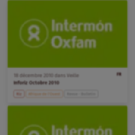
FR
18
décembre
2010
dans
Veille
Inforiz Octobre 2010
Riz
Afrique de l’Ouest
Revue - Bulletin