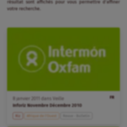
résultat sont affichés pour vous permettre d’affiner
votre recherche.
FR
8
janvier
2011
dans
Veille
Inforiz Novembre Décembre 2010
Riz
Afrique de l’Ouest
Revue - Bulletin