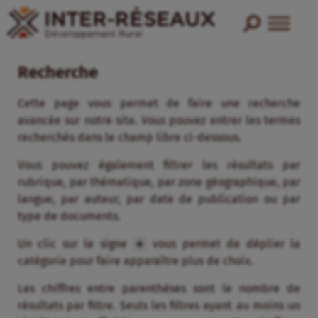
Recherche
Cette page vous permet de faire une recherche
avancée sur notre site. Vous pouvez entrer les termes
recherchés dans le champ libre ci-dessous.
Vous pouvez également filtrer les résultats par
rubrique, par thématique, par zone géographique, par
langue, par auteur, par date de publication ou par
type de documents.
Un clic sur le signe
vous permet de déplier la
catégorie pour faire apparaître plus de choix.
Les chiffres entre parenthèses sont le nombre de
résultats par filtre. Seuls les filtres ayant au moins un