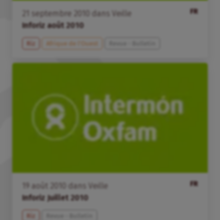
FR
21
septembre
2010
dans
Veille
Inforiz août 2010
Riz
Afrique de l’Ouest
Revue - Bulletin
FR
19
août
2010
dans
Veille
Inforiz Juillet 2010
Riz
Revue - Bulletin