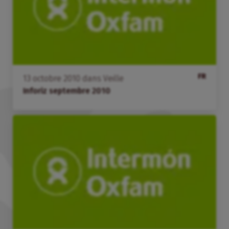
FR
13
octobre
2010
dans
Veille
Inforiz septembre 2010