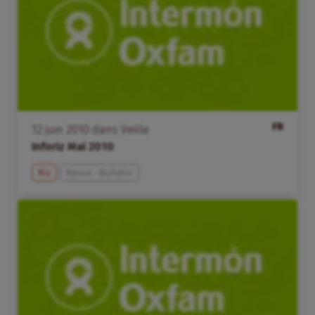
FR
12
juin
2010
dans
Veille
Inforiz Mai 2010
Riz
Revue - Bulletin