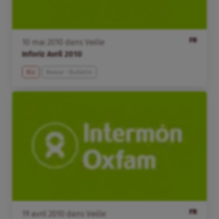
FR
10
mai
2010
dans
Veille
Inforiz Avril 2010
Riz
Revue - Bulletin
FR
19
avril
2010
dans
Veille