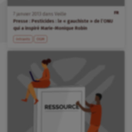
FR
7
janvier
2013
dans
Veille
Presse : Pesticides : le « gauchiste » de l’ONU
qui a inspiré Marie-Monique Robin
Intrants
OGM