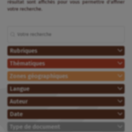
résultat sont affichés pour vous permettre d’affiner
votre recherche.
Rechercher
Recherche (avec enfants)
Rubriques
Thématiques
Zones géographiques
Langue
Auteur
Date
Type de document