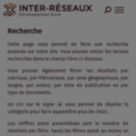
Recherche
Cette page vous permet de faire une recherche
avancée sur notre site. Vous pouvez entrer les termes
recherchés dans le champ libre ci-dessous.
Vous pouvez également filtrer les résultats par
rubrique, par thématique, par zone géographique, par
langue, par auteur, par date de publication ou par
type de documents.
Un clic sur le signe
vous permet de déplier la
catégorie pour faire apparaître plus de choix.
Les chiffres entre parenthèses sont le nombre de
résultats par filtre. Seuls les filtres ayant au moins un