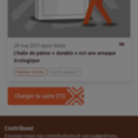
FR
20
mai
2011
dans
Veille
L’huile de palme « durable » est une arnaque
écologique
Palmier à huile
Etude, rapport
Charger la suite
(73)
Contribuez
Envoyez-nous vos contributions et vos suggestions.