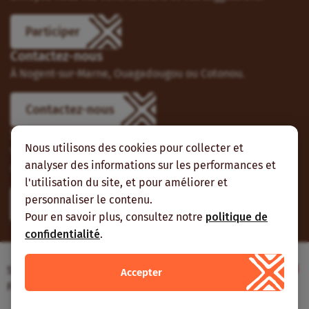
Participer
Contactez-nous
À Nogent-sur-Marne, Ouagadougou ou Cotonou.
Contactez-nous
Suivez-nous
Nous utilisons des cookies pour collecter et
Vous pouvez aussi vous abonner à nos flux RSS et nous
analyser des informations sur les performances et
suivre sur les réseaux sociaux.
l'utilisation du site, et pour améliorer et
personnaliser le contenu.
Pour en savoir plus, consultez notre
politique de
confidentialité
.
Site web réalisé avec le soutien de l’Agence
Accepter
Française de Développement