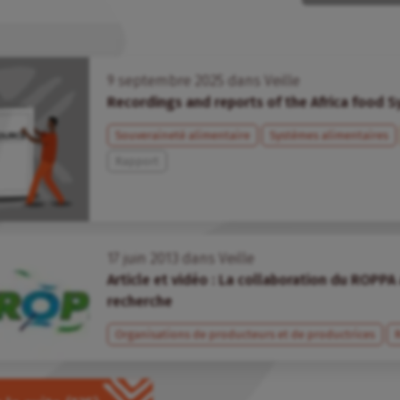
9
septembre
2025
dans
Veille
Recordings and reports of the Africa food 
Souveraineté alimentaire
Systèmes alimentaires
Rapport
17
juin
2013
dans
Veille
Article et vidéo : La collaboration du ROPPA 
recherche
Organisations de producteurs et de productrices