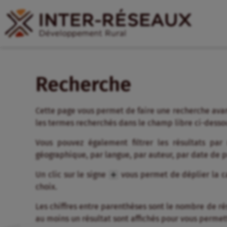
Recherche
Cette page vous permet de faire une recherche avan
les termes recherchés dans le champ libre ci-desso
Vous pouvez également filtrer les résultats par
géographique, par langue, par auteur, par date de 
Un clic sur le signe
vous permet de déplier la ca
choix.
Les chiffres entre parenthèses sont le nombre de résul
au moins un résultat sont affichés pour vous permett