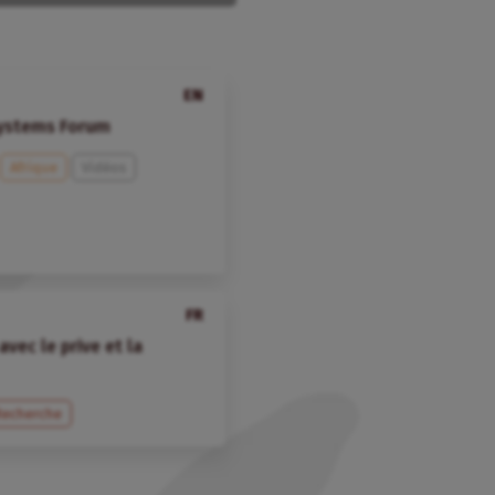
EN
Systems Forum
Afrique
Vidéos
FR
avec le prive et la
Recherche