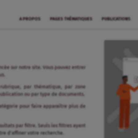
A PROPOS
PAGES THÉMATIQUES
PUBLICATIONS
cée sur notre site. Vous pouvez entrer
us.
 rubrique, par thématique, par zone
publication ou par type de documents.
tégorie pour faire apparaître plus de
tats par filtre. Seuls les filtres ayant
re d’affiner votre recherche.