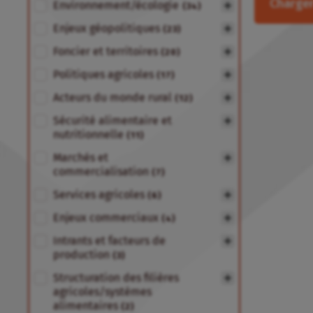
Charger
Environnement/écologie
(34)
Enjeux géopolitiques
(23)
Foncier et territoires
(20)
Politiques agricoles
(17)
Acteurs du monde rural
(12)
Sécurité alimentaire et
nutritionnelle
(11)
Marchés et
commercialisation
(7)
Services agricoles
(6)
Enjeux commerciaux
(4)
Intrants et facteurs de
production
(3)
Structuration des filières
agricoles/systèmes
alimentaires
(2)