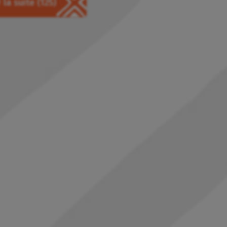
 la suite
(125)