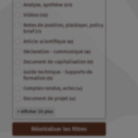
Analyse, synthèse
(21)
Vidéos
(12)
Notes de position, plaidoyer, policy
brief
(7)
Article scientifique
(6)
Déclaration - communiqué
(6)
Document de capitalisation
(5)
Guide technique - Supports de
formation
(5)
Comptes-rendus, actes
(4)
Document de projet
(4)
+ Afficher 20 plus
Réinitialiser les filtres