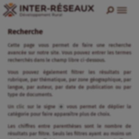
Recherche
Cette page vous permet de faire une recherche
avancée sur notre site. Vous pouvez entrer les termes
recherchés dans le champ libre ci-dessous.
Vous pouvez également filtrer les résultats par
rubrique, par thématique, par zone géographique, par
langue, par auteur, par date de publication ou par
type de documents.
Un clic sur le signe
vous permet de déplier la
catégorie pour faire apparaître plus de choix.
Les chiffres entre parenthèses sont le nombre de
résultats par filtre. Seuls les filtres ayant au moins un