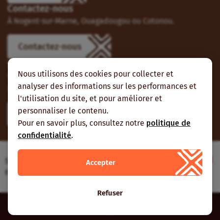
Contactez-nous
À Nogent-sur-Marne, Ouagadougou ou Cotonou.
Contactez-nous
Suivez-nous
Nous utilisons des cookies pour collecter et
Vous pouvez aussi vous abonner à nos flux RSS et nous
analyser des informations sur les performances et
suivre sur les réseaux sociaux.
l'utilisation du site, et pour améliorer et
personnaliser le contenu.
Pour en savoir plus, consultez notre
politique de
confidentialité
.
Site web réalisé avec le soutien de l’Agence
Accepter
Française de Développement
Refuser
Inter-réseaux | Tous droits réservés |
Mentions légales
|
Plan du
site