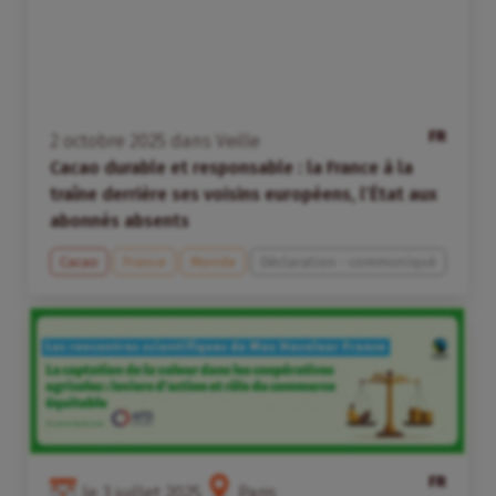
FR
2
octobre
2025
dans
Veille
Cacao durable et responsable : la France à la
traîne derrière ses voisins européens, l’État aux
abonnés absents
Cacao
France
Monde
Déclaration - communiqué
FR
le
3
juillet
2025
Paris