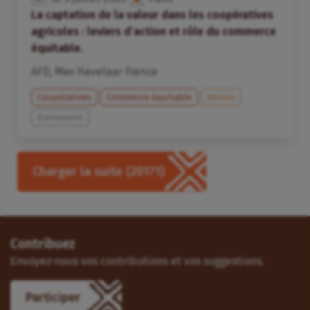
La captation de la valeur dans les coopératives
agricoles : leviers d’action et rôle du commerce
équitable.
AFD
,
Max Havelaar France
Coopératives
Commerce équitable
Monde
Evenement
Charger la suite
(20171)
Contribuez
Envoyez-nous vos contributions et vos suggestions.
Participer