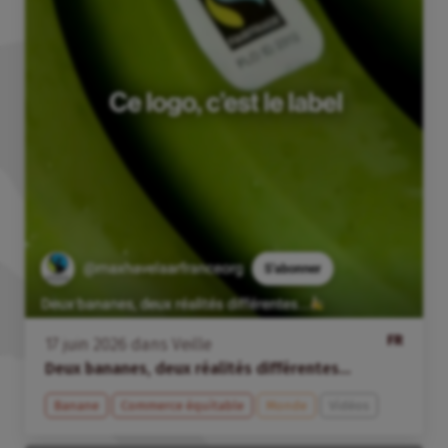
FR
17
juin
2026
dans
Veille
Deux bananes, deux réalités différentes…
Banane
Commerce équitable
Monde
Vidéos