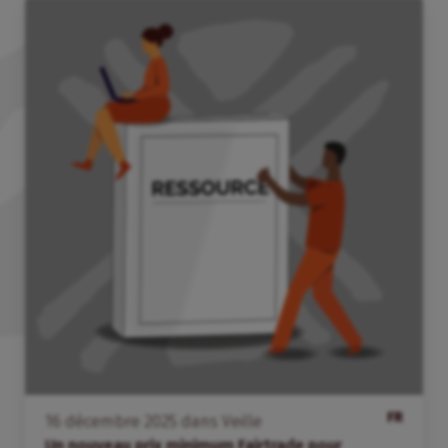
FR
16
décembre
2025
dans
Veille
Un nouveau prix minimum Fairtrade pour