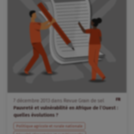
FR
7
décembre
2013
dans
Revue Grain de sel
Pauvreté et vulnérabilité en Afrique de l’Ouest :
quelles évolutions ?
Politique agricole et rurale nationale