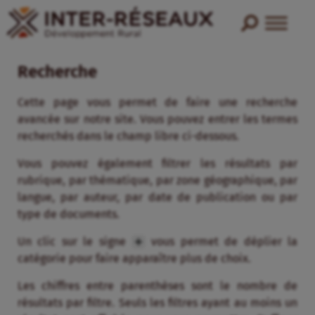
Recherche
Cette page vous permet de faire une recherche
avancée sur notre site. Vous pouvez entrer les termes
recherchés dans le champ libre ci-dessous.
Vous pouvez également filtrer les résultats par
rubrique, par thématique, par zone géographique, par
langue, par auteur, par date de publication ou par
type de documents.
Un clic sur le signe
vous permet de déplier la
catégorie pour faire apparaître plus de choix.
Les chiffres entre parenthèses sont le nombre de
résultats par filtre. Seuls les filtres ayant au moins un