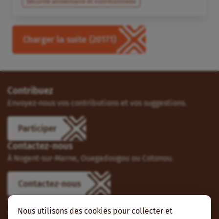
Sécurité alimentaire et nutritionnelle
Charger la suite
(20171)
Contribuez
Envoyez-nous vos contributions et vos suggestions.
Participer
Contactez-nous
À Nogent-sur-Marne, Ouagadougou ou Cotonou.
Contactez-nous
Suivez-nous
Nous utilisons des cookies pour collecter et
Vous pouvez aussi vous abonner à nos flux RSS et nous