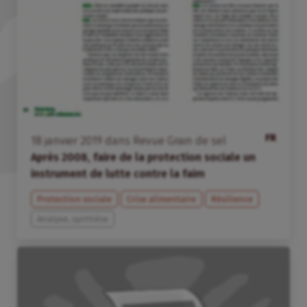
FR
18
janvier
2019
dans
Revue Grain de sel
Après 2008, faire de la protection sociale un
instrument de lutte contre la faim
Protection sociale
Crise alimentaire
Résilience
Analyse, synthèse