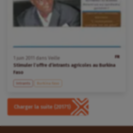
FR
1
juin
2011
dans
Veille
Stimuler l’offre d’intrants agricoles au Burkina
Faso
Intrants
Burkina Faso
Charger la suite
(20171)