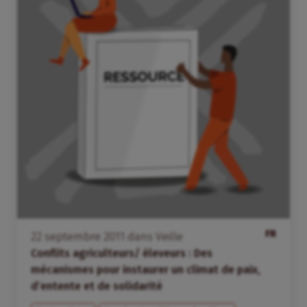
FR
22
septembre
2011
dans
Veille
Conflits agriculteurs/ éleveurs : Des
mécanismes pour instaurer un climat de paix,
d’entente et de solidarité