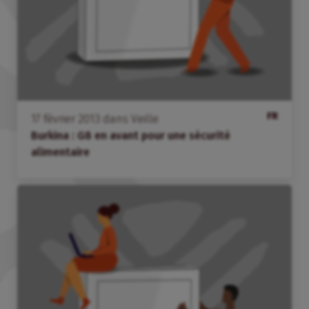
FR
17
février
2013
dans
Veille
Burkina : G8 en avant pour une sécurité
alimentaire