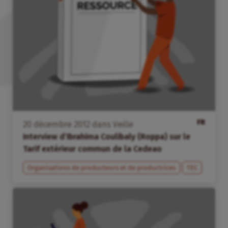
FR
20
décembre
2012
dans
Veille
Interview d’Ibrahima Coulibaly (Roppa) sur le
Tarif extérieur commun de la Cedeao
Organisations de producteurs et de productrices
TEC