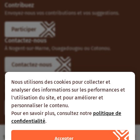
Contribuez
Envoyez-nous vos contributions et vos suggestions.
Participer
Contactez-nous
À Nogent-sur-Marne, Ouagadougou ou Cotonou.
Contactez-nous
Suivez-nous
Nous utilisons des cookies pour collecter et
Vous pouvez aussi vous abonner à nos flux RSS et nous
analyser des informations sur les performances et
suivre sur les réseaux sociaux.
l'utilisation du site, et pour améliorer et
personnaliser le contenu.
Pour en savoir plus, consultez notre
politique de
confidentialité
.
Site web réalisé avec le soutien de l’Agence
Accepter