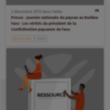
FR
2
décembre
2013
dans
Veille
Presse : Journée nationale du paysan au Burkina
Faso : Les vérités du président de la
Confédération paysanne du Faso
Burkina Faso
Brève