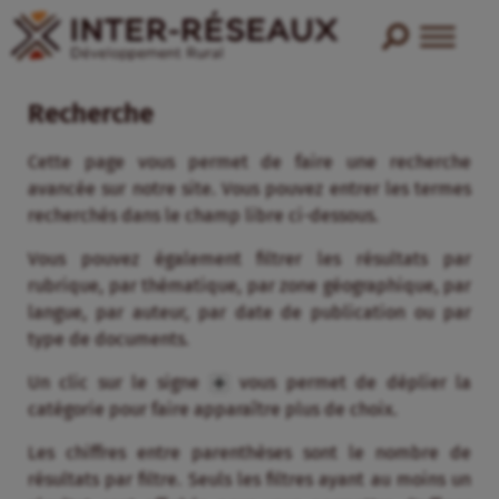
Recherche
Cette page vous permet de faire une recherche
avancée sur notre site. Vous pouvez entrer les termes
recherchés dans le champ libre ci-dessous.
Vous pouvez également filtrer les résultats par
rubrique, par thématique, par zone géographique, par
langue, par auteur, par date de publication ou par
type de documents.
Un clic sur le signe
vous permet de déplier la
catégorie pour faire apparaître plus de choix.
Les chiffres entre parenthèses sont le nombre de
résultats par filtre. Seuls les filtres ayant au moins un