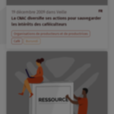
FR
19
décembre
2009
dans
Veille
La CNAC diversifie ses actions pour sauvegarder
les intérêts des caféiculteurs
Organisations de producteurs et de productrices
Café
Burundi