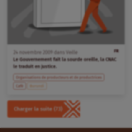
FR
24
novembre
2009
dans
Veille
Le Gouvernement fait la sourde oreille, la CNAC
le traduit en justice.
Organisations de producteurs et de productrices
Café
Burundi
Charger la suite
(73)