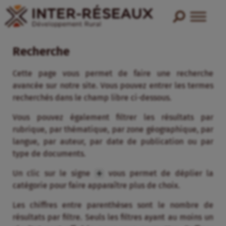
Recherche
Cette page vous permet de faire une recherche
avancée sur notre site. Vous pouvez entrer les termes
recherchés dans le champ libre ci-dessous.
Vous pouvez également filtrer les résultats par
rubrique, par thématique, par zone géographique, par
langue, par auteur, par date de publication ou par
type de documents.
Un clic sur le signe
vous permet de déplier la
catégorie pour faire apparaître plus de choix.
Les chiffres entre parenthèses sont le nombre de
résultats par filtre. Seuls les filtres ayant au moins un