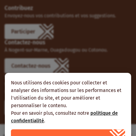
Contribuez
Envoyez-nous vos contributions et vos suggestions.
Participer
Contactez-nous
À Nogent-sur-Marne, Ouagadougou ou Cotonou.
Contactez-nous
Suivez-nous
Nous utilisons des cookies pour collecter et
Vous pouvez aussi vous abonner à nos flux RSS et nous
analyser des informations sur les performances et
suivre sur les réseaux sociaux.
l'utilisation du site, et pour améliorer et
personnaliser le contenu.
Pour en savoir plus, consultez notre
politique de
confidentialité
.