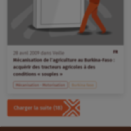
FR
28
avril
2009
dans
Veille
Mécanisation de l’agriculture au Burkina-Faso :
acquérir des tracteurs agricoles à des
conditions « souples »
Mécanisation - Motorisation
Burkina Faso
Charger la suite
(18)