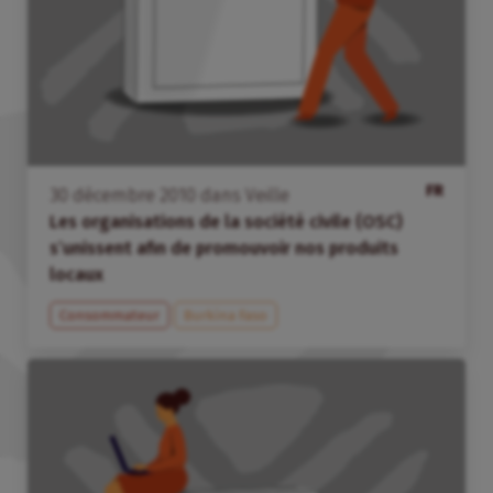
FR
30
décembre
2010
dans
Veille
Les organisations de la société civile (OSC)
s’unissent afin de promouvoir nos produits
locaux
Consommateur
Burkina Faso