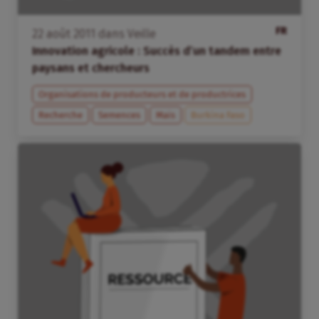
FR
22
août
2011
dans
Veille
Innovation agricole : Succès d’un tandem entre
paysans et chercheurs
Organisations de producteurs et de productrices
Recherche
Semences
Maïs
Burkina Faso