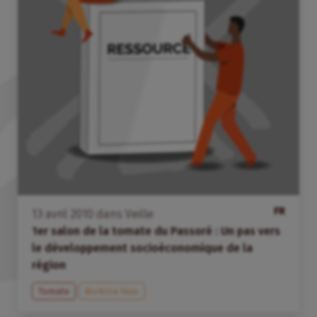
FR
13
avril
2010
dans
Veille
1er salon de la tomate du Passoré : Un pas vers
le développement socioéconomique de la
région
Tomate
Burkina Faso