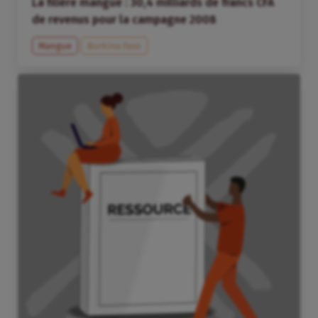
La filière mangue : 30,4 milliards de francs CFA
de revenus pour la campagne 2008
Mangue
Burkina Faso