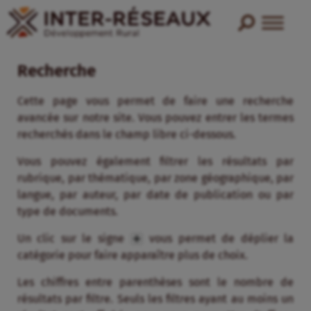
Recherche
Cette page vous permet de faire une recherche
avancée sur notre site. Vous pouvez entrer les termes
recherchés dans le champ libre ci-dessous.
Vous pouvez également filtrer les résultats par
rubrique, par thématique, par zone géographique, par
langue, par auteur, par date de publication ou par
type de documents.
Un clic sur le signe
vous permet de déplier la
catégorie pour faire apparaître plus de choix.
Les chiffres entre parenthèses sont le nombre de
résultats par filtre. Seuls les filtres ayant au moins un