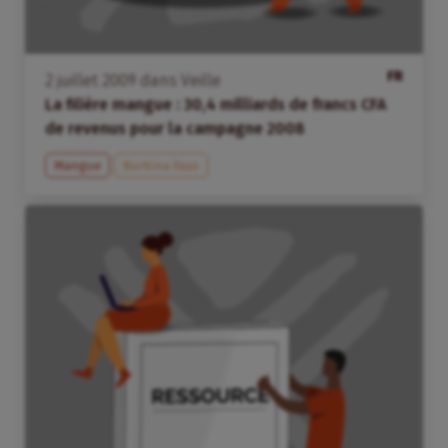
FR
2
juillet
2009
dans
Veille
La filière mangue : 30,4 milliards de francs CFA
de revenus pour la campagne 2008
Mangue
Burkina Faso