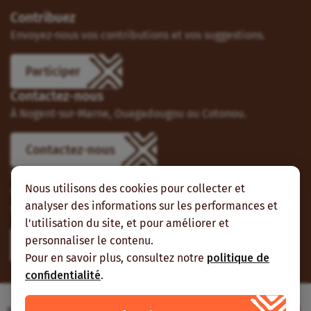
Contribuez
Envoyez-nous vos contributions et vos suggestions.
Participer
Contactez-nous
À Nogent-sur-Marne, Ouagadougou ou Cotonou.
Contactez-nous
Suivez-nous
Nous utilisons des cookies pour collecter et
Vous pouvez aussi vous abonner à nos flux RSS et nous
analyser des informations sur les performances et
suivre sur les réseaux sociaux.
l'utilisation du site, et pour améliorer et
personnaliser le contenu.
Pour en savoir plus, consultez notre
politique de
confidentialité
.