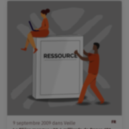
FR
9
septembre
2009
dans
Veille