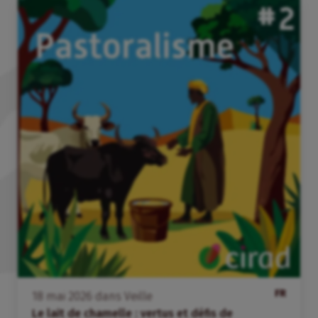
FR
18
mai
2026
dans
Veille
Le lait de chamelle : vertus et défis de