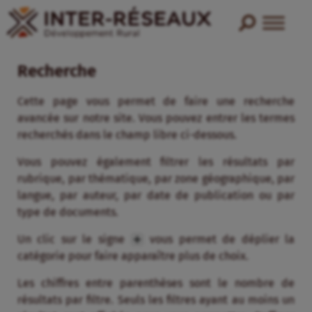
Recherche
Cette page vous permet de faire une recherche
avancée sur notre site. Vous pouvez entrer les termes
recherchés dans le champ libre ci-dessous.
Vous pouvez également filtrer les résultats par
rubrique, par thématique, par zone géographique, par
langue, par auteur, par date de publication ou par
type de documents.
Un clic sur le signe
vous permet de déplier la
catégorie pour faire apparaître plus de choix.
Les chiffres entre parenthèses sont le nombre de
résultats par filtre. Seuls les filtres ayant au moins un