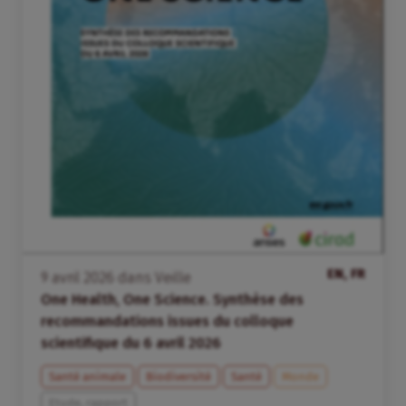
EN, FR
9
avril
2026
dans
Veille
One Health, One Science. Synthèse des
recommandations issues du colloque
scientifique du 6 avril 2026
Santé animale
Biodiversité
Santé
Monde
Etude, rapport