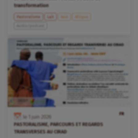
transformation
Pastoralisme
Lait
Asie
Afrique
Audio/podcast
FR
le
1
juin
2026
PASTORALISME, PARCOURS ET REGARDS
TRANSVERSES AU CIRAD