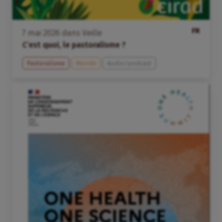
FR
7
mai
2026
dans
Veille
C’est quoi, le pastoralisme ?
Pastoralisme
Monde
Audio/podcast