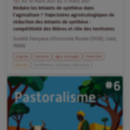
du
10
mars
2027
au
11
mars
2027
Réduire les intrants de synthèse dans
l’agriculture ? Trajectoires agroécologiques de
réduction des intrants de synthèse :
compétitivité des filières et rôle des territoires
Société Française d'Economie Rurale (SFER)
,
Cirad
,
INRAE
Engrais
Intrants
Agro-écologie
Pesticide
Monde
Conférence, colloque, séminaire