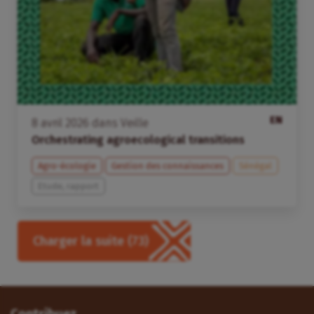
EN
8
avril
2026
dans
Veille
Orchestrating agroecological transitions
Agro-écologie
Gestion des connaissances
Sénégal
Etude, rapport
Charger la suite
(73)