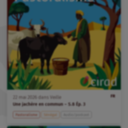
FR
22
mai
2026
dans
Veille
Une jachère en commun – S.8 Ép. 3
Pastoralisme
Sénégal
Audio/podcast