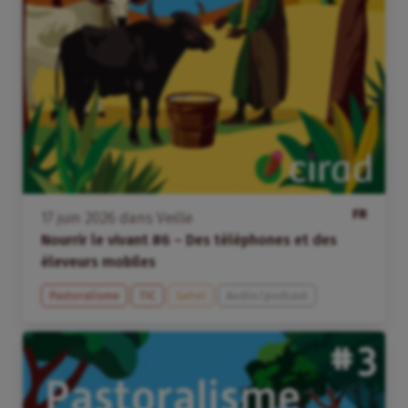
FR
17
juin
2026
dans
Veille
Nourrir le vivant #6 – Des téléphones et des
éleveurs mobiles
Pastoralisme
TIC
Sahel
Audio/podcast