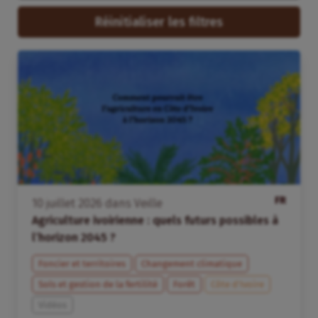
Réinitialiser les filtres
FR
10
juillet
2026
dans
Veille
Agriculture ivoirienne : quels futurs possibles à
l’horizon 2045 ?
Foncier et territoires
Changement climatique
Sols et gestion de la fertilité
Forêt
Côte d’Ivoire
Vidéos