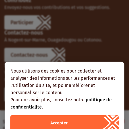
Contribuez
Envoyez-nous vos contributions et vos suggestions.
Participer
Contactez-nous
À Nogent-sur-Marne, Ouagadougou ou Cotonou.
Contactez-nous
Suivez-nous
Nous utilisons des cookies pour collecter et
Vous pouvez aussi vous abonner à nos flux RSS et nous
analyser des informations sur les performances et
suivre sur les réseaux sociaux.
l'utilisation du site, et pour améliorer et
personnaliser le contenu.
Pour en savoir plus, consultez notre
politique de
confidentialité
.
Site web réalisé avec le soutien de l’Agence
Accepter
Française de Développement