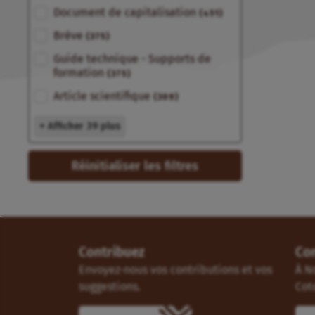
Document de capitalisation
(451)
Brève
(375)
Guide technique - Supports de
formation
(375)
Article scientifique
(309)
+ Afficher 39 plus
Réinitialiser les filtres
Contribuez
Co
Envoyez-nous vos contributions et vos
À N
suggestions.
Cot