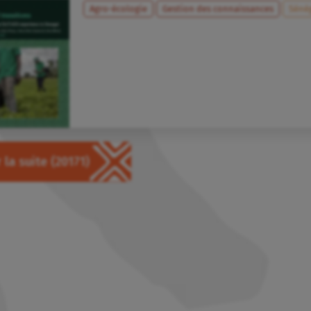
Agro-écologie
Gestion des connaissances
Séné
 la suite
(20171)