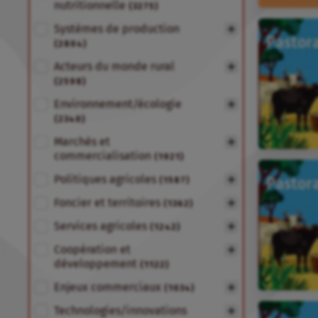
nutritionnelle
(3275)
Systèmes de production
(2804)
Acteurs du monde rural
(2598)
Environnement/écologie
(2340)
Marchés et
commercialisation
(1921)
Politiques agricoles
(1587)
Foncier et territoires
(1362)
Services agricoles
(1242)
Coopération et
développement
(1122)
Enjeux commerciaux
(1034)
Technologies/innovations