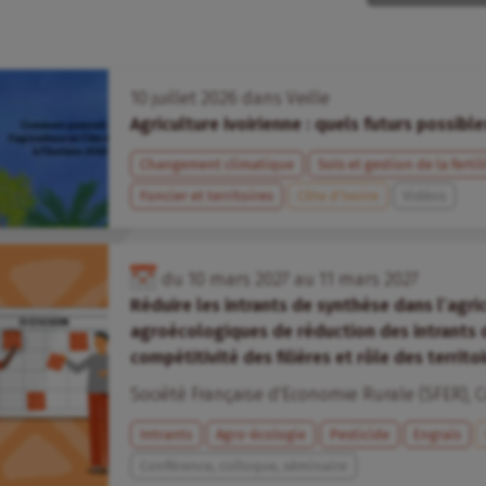
10
juillet
2026
dans
Veille
Agriculture ivoirienne : quels futurs possible
Changement climatique
Sols et gestion de la fertil
Foncier et territoires
Côte d’Ivoire
Vidéos
du
10
mars
2027
au
11
mars
2027
Réduire les intrants de synthèse dans l’agric
agroécologiques de réduction des intrants 
compétitivité des filières et rôle des territo
Société Française d'Economie Rurale (SFER)
,
C
Intrants
Agro-écologie
Pesticide
Engrais
Conférence, colloque, séminaire