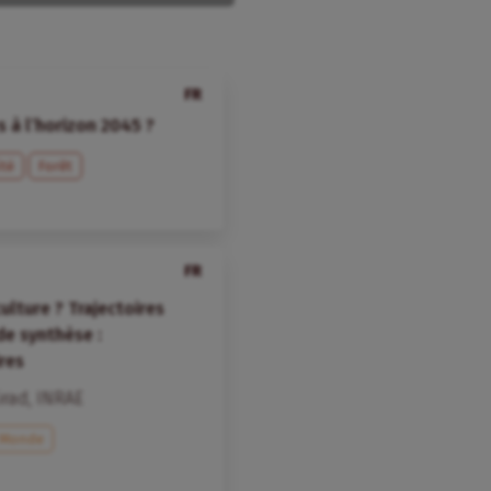
FR
s à l’horizon 2045 ?
ité
Forêt
FR
ulture ? Trajectoires
de synthèse :
ires
irad
,
INRAE
Monde