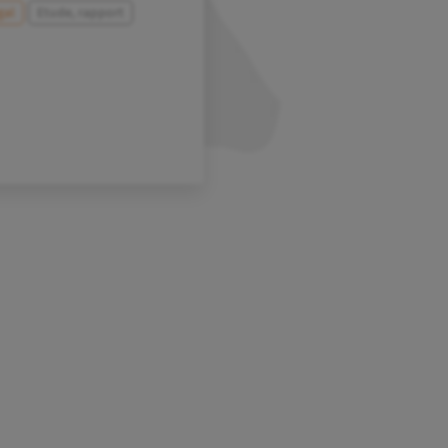
gal
Etude, rapport