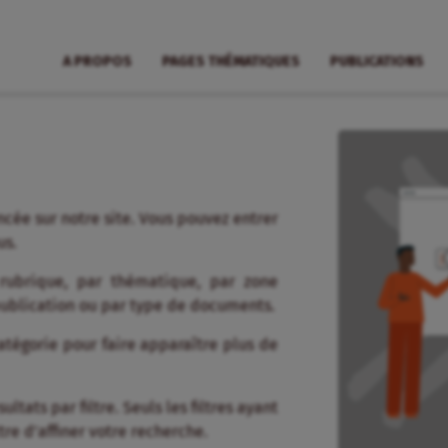
A PROPOS
PAGES THÉMATIQUES
PUBLICATIONS
cée sur notre site. Vous pouvez entrer
us.
 rubrique, par thématique, par zone
publication ou par type de documents.
tégorie pour faire apparaître plus de
tats par filtre. Seuls les filtres ayant
re d’affiner votre recherche.