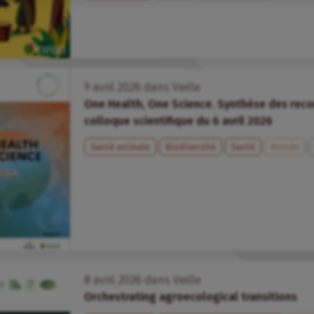
9
avril
2026
dans
Veille
One Health, One Science. Synthèse des rec
colloque scientifique du 6 avril 2026
Santé animale
Biodiversité
Santé
Monde
8
avril
2026
dans
Veille
Orchestrating agroecological transitions