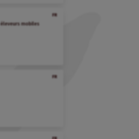
FR
s éleveurs mobiles
FR
FR