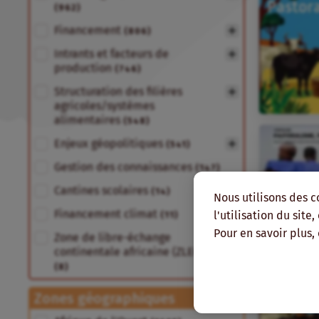
(962)
Financement
(806)
Intrants et facteurs de
production
(746)
Structuration des filières
agricoles/systèmes
alimentaires
(548)
Enjeux géopolitiques
(541)
Gestion des connaissances
(147)
Cantines scolaires
(14)
Nous utilisons des c
Financement climat
l'utilisation du site
(11)
Pour en savoir plus,
Zone de libre-échange
continentale africaine (ZLECA)
(8)
Zones géographiques