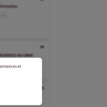
sformation
cast
FR
SVERSES AU CIRAD
rformances et
re
FR