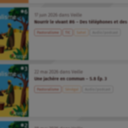
17
juin
2026
dans
Veille
Nourrir le vivant #6 – Des téléphones et de
Pastoralisme
TIC
Sahel
Audio/podcast
22
mai
2026
dans
Veille
Une jachère en commun – S.8 Ép. 3
Pastoralisme
Sénégal
Audio/podcast