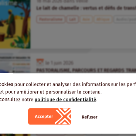
18
mai
2026
dans
Veille
Le lait de chamelle : vertus et défis de tran
Pastoralisme
Lait
Asie
Afrique
Audio/pod
le
1
juin
2026
PASTORALISME, PARCOURS ET REGARDS TRAN
Cirad
ookies pour collecter et analyser des informations sur les pe
, et pour améliorer et personnaliser le contenu.
Pastoralisme
Agro-écologie
Monde
Webinai
 consultez notre
politique de confidentialité
.
7
mai
2026
dans
Veille
Accepter
Refuser
C’est quoi, le pastoralisme ?
Pastoralisme
Monde
Audio/podcast