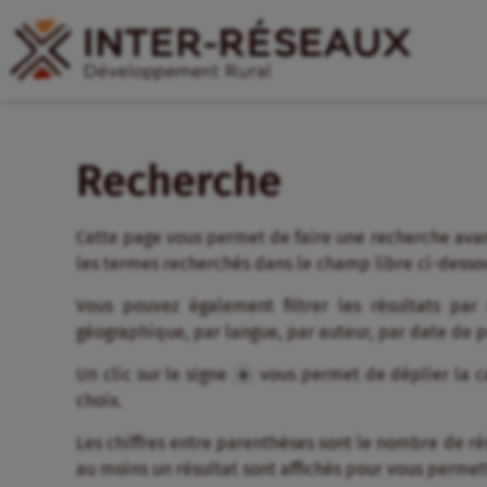
Recherche
Cette page vous permet de faire une recherche avan
les termes recherchés dans le champ libre ci-desso
Vous pouvez également filtrer les résultats par
géographique, par langue, par auteur, par date de 
Un clic sur le signe
vous permet de déplier la ca
choix.
Les chiffres entre parenthèses sont le nombre de résul
au moins un résultat sont affichés pour vous permett