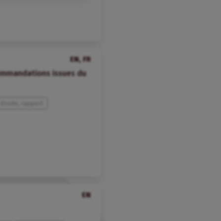
EN, FR
ommandations issues du
Etude, rapport
EN