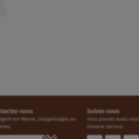
ntactez-nous
Suivez-nous
ogent-sur-Marne, Ouagadougou ou
Vous pouvez aussi vous 
onou.
réseaux sociaux.