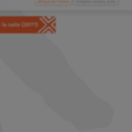
Afrique de l’Ouest
Comptes-rendus, actes
 la suite
(20171)