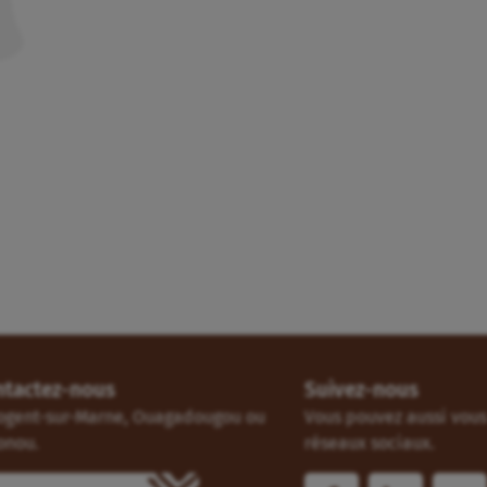
ntactez-nous
Suivez-nous
ogent-sur-Marne, Ouagadougou ou
Vous pouvez aussi vous 
onou.
réseaux sociaux.