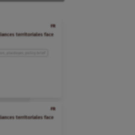
FR
iances territoriales face
on, plaidoyer, policy brief
FR
iances territoriales face