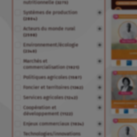
nutritionnelle
(3275)
Systèmes de production
(2804)
Acteurs du monde rural
(2598)
Environnement/écologie
(2340)
Marchés et
commercialisation
(1921)
Politiques agricoles
(1587)
Foncier et territoires
(1362)
Services agricoles
(1242)
Coopération et
développement
(1122)
Enjeux commerciaux
(1034)
Technologies/innovations