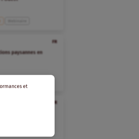
t
Webinaire
FR
tions paysannes en
rformances et
FR
e féministe et regards