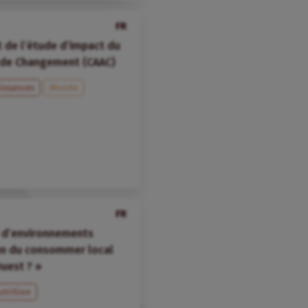
FR
et de l’étude d’impact du
 de Changement (CAAC)
issances
Monde
FR
s d’environnements
ion du consommer local
Ouest ? »
utrition