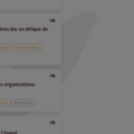
FR
ières bio en Afrique de
négal
Burkina Faso
FR
es organisations
Ouest
Webinaire
FR
e l’Ouest