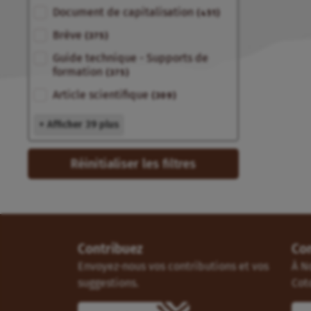
Document de capitalisation
(451)
Brève
(375)
Guide technique - Supports de
formation
(375)
Article scientifique
(309)
+ Afficher 39 plus
Réinitialiser les filtres
Contribuez
Co
Envoyez-nous vos contributions et vos
À N
suggestions.
Cot