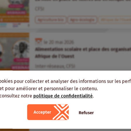
CFSI
Agriculture bio
Agro-écologie
Afrique de l’Oues
le
20
mai
2026
Alimentation scolaire et place des organisa
Afrique de l’Ouest
Inter-réseaux
,
CFSI
Cantines scolaires
Afrique de l’Ouest
Webinaire
ookies pour collecter et analyser des informations sur les pe
, et pour améliorer et personnaliser le contenu.
 consultez notre
politique de confidentialité
.
24
avril
2026
dans
Veille
Webinaire: paysannes des suds, agroécologi
croisés
Accepter
Refuser
Genre
Agro-écologie
Monde
Vidéos