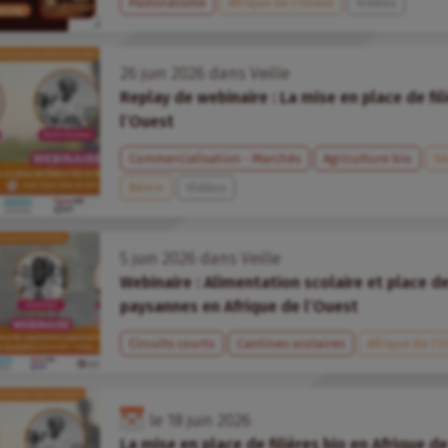
Pastoralisme
Afrique de l’Ouest
Vidéos
26
juin
2026
dans
Veille
Replay de webinaire : La mise en place de fil
l’Ouest
Commercialisation - Marchés
Agriculture bio
Sé
Bénin
Vidéos
5
juin
2026
dans
Veille
Webinaire : Alimentation scolaire et place d
paysannes en Afrique de l’Ouest
Circuits courts
Cantines scolaires
Afrique de l’
le
18
juin
2026
La mise en place de filières bio en Afrique d