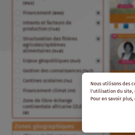
(962)
Financement
(806)
Intrants et facteurs de
production
(746)
Structuration des filières
agricoles/systèmes
alimentaires
(548)
Enjeux géopolitiques
(541)
Gestion des connaissances
(147)
Cantines scolaires
(14)
Nous utilisons des c
Financement climat
l'utilisation du site
(11)
Pour en savoir plus,
Zone de libre-échange
continentale africaine (ZLECA)
(8)
Zones géographiques