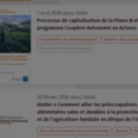
1
avril
2026
dans
Veille
Processus de capitalisation de la Phase III 
programme Coopérer Autrement en Acteurs
Coopération et développement
Gestion des conna
Document de capitalisation
20
février
2026
dans
Veille
Atelier « Comment allier les préoccupation
alimentaires sains et durables à la promot
et de l’agriculture familiale en Afrique de l’
Sécurité alimentaire et nutritionnelle
Jeunes
N