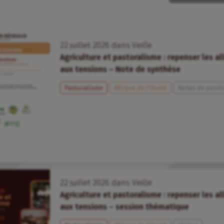
22
juillet
2026
dans
Veille
Agriculture et pastoralisme : repenser les all
aux tensions – Note de synthèse
Pastoralisme
Afrique de l’Ouest
Notes de positi
22
juillet
2026
dans
Veille
Agriculture et pastoralisme : repenser les all
aux tensions – session thématique