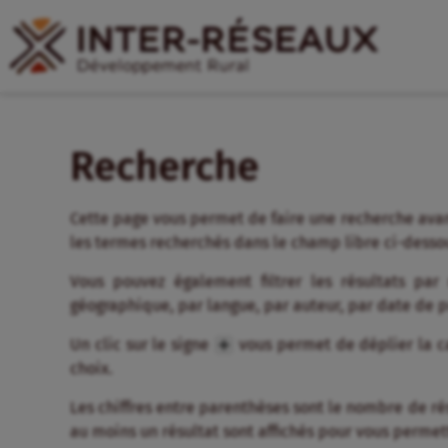
Recherche
Cette page vous permet de faire une recherche avan
les termes recherchés dans le champ libre ci-desso
Vous pouvez également filtrer les résultats par
géographique, par langue, par auteur, par date de 
Un clic sur le signe
vous permet de déplier la ca
choix.
Les chiffres entre parenthèses sont le nombre de résul
au moins un résultat sont affichés pour vous permett