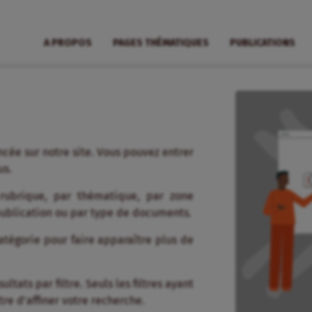
A PROPOS
PAGES THÉMATIQUES
PUBLICATIONS
cée sur notre site. Vous pouvez entrer
us.
 rubrique, par thématique, par zone
publication ou par type de documents.
tégorie pour faire apparaître plus de
tats par filtre. Seuls les filtres ayant
re d’affiner votre recherche.