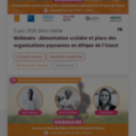
FR
5
juin
2026
dans
Veille
Webinaire : Alimentation scolaire et place des
organisations paysannes en Afrique de l’Ouest
Circuits courts
Cantines scolaires
Afrique de l’Ouest
Webinaire