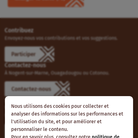
Contribuez
Envoyez-nous vos contributions et vos suggestions.
Participer
Contactez-nous
À Nogent-sur-Marne, Ouagadougou ou Cotonou.
Contactez-nous
Suivez-nous
Nous utilisons des cookies pour collecter et
Vous pouvez aussi vous abonner à nos flux RSS et nous
analyser des informations sur les performances et
suivre sur les réseaux sociaux.
l'utilisation du site, et pour améliorer et
personnaliser le contenu.
Pour en savoir plus, consultez notre
politique de