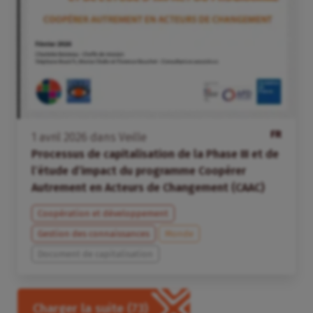
FR
1
avril
2026
dans
Veille
Processus de capitalisation de la Phase III et de
l’étude d’impact du programme Coopérer
Autrement en Acteurs de Changement (CAAC)
Coopération et développement
Gestion des connaissances
Monde
Document de capitalisation
Charger la suite
(73)