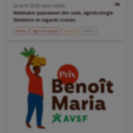
FR
24
avril
2026
dans
Veille
Webinaire: paysannes des suds, agroécologie
féministe et regards croisés
Genre
Agro-écologie
Monde
Vidéos