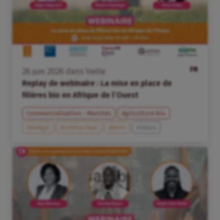
FR
26
juin
2026
dans
Veille
Replay de webinaire : La mise en place de
filières bio en Afrique de l’Ouest
Commercialisation - Marchés
Agriculture bio
Sénégal
Burkina Faso
Bénin
Vidéos