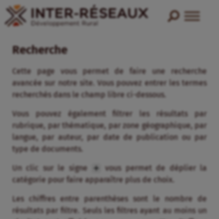
Recherche
Cette page vous permet de faire une recherche
avancée sur notre site. Vous pouvez entrer les termes
recherchés dans le champ libre ci-dessous.
Vous pouvez également filtrer les résultats par
rubrique, par thématique, par zone géographique, par
langue, par auteur, par date de publication ou par
type de documents.
Un clic sur le signe
vous permet de déplier la
catégorie pour faire apparaître plus de choix.
Les chiffres entre parenthèses sont le nombre de
résultats par filtre. Seuls les filtres ayant au moins un