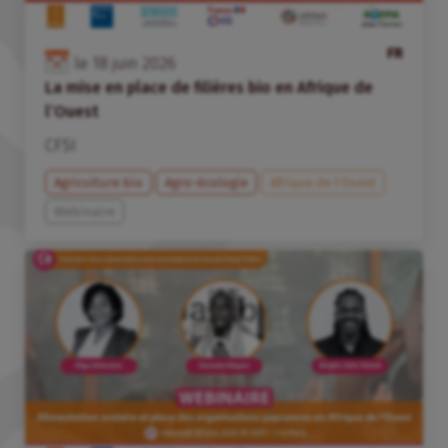
FR
le
18
juin
2026
La mise en place de filières bio en Afrique de
l’Ouest
CFSI
Agriculture bio
Agro-écologie
Afrique de l’Ouest
Webinaire