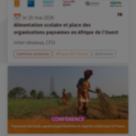
FR
le
20
mai
2026
Alimentation scolaire et place des
organisations paysannes en Afrique de l’Ouest
Inter-réseaux
,
CFSI
Cantines scolaires
Afrique de l’Ouest
Webinaire