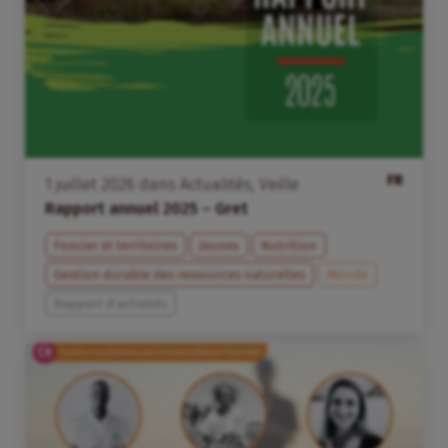
FR
1
juillet
2026
dans
Actualités
,
Veille
Rapport annuel 2025 – Gret
Foncier et territoires
Jeunes
Nutrition
Gestion durable des ressources naturelles
Monde
Rapport d'activités