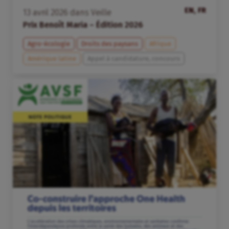
EN, FR
13
avril
2026
dans
Veille
Prix Benoît Maria – Édition 2026
Agro-écologie
Droits des paysans
Afrique
Amérique latine
Appel à candidature, concours