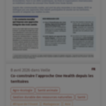
FR
8
avril
2026
dans
Veille
Co-construire l’approche One Health depuis les
territoires
Agro-écologie
Santé animale
Gestion durable des ressources naturelles
Santé
Afrique de l’Ouest
Madagascar
Asie