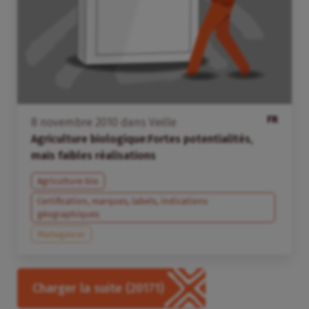
FR
8
novembre
2010
dans
Veille
Agriculture biologique:Fortes potentialités,
mais faibles réalisations
Agriculture bio
Certification, marques, labels, indications
géographiques
Madagascar
Charger la suite
(20171)