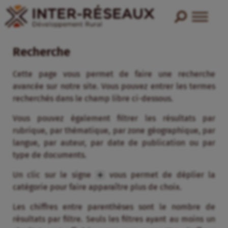
Recherche
Cette page vous permet de faire une recherche
avancée sur notre site. Vous pouvez entrer les termes
recherchés dans le champ libre ci-dessous.
Vous pouvez également filtrer les résultats par
rubrique, par thématique, par zone géographique, par
langue, par auteur, par date de publication ou par
type de documents.
Un clic sur le signe
vous permet de déplier la
catégorie pour faire apparaître plus de choix.
Les chiffres entre parenthèses sont le nombre de
résultats par filtre. Seuls les filtres ayant au moins un