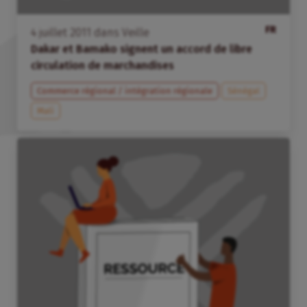
FR
4
juillet
2011
dans
Veille
Dakar et Bamako signent un accord de libre
circulation de marchandises
Commerce régional / intégration régionale
Sénégal
Mali