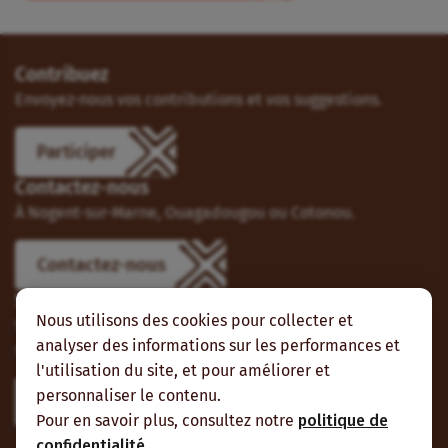
Contribuez
Envoyez-nous vos contributions et vos suggestions.
Participer
Contactez-nous
À Nogent-sur-Marne, Ouagadougou ou Cotonou.
Contactez-nous
Suivez-nous
Nous utilisons des cookies pour collecter et
Vous pouvez aussi vous abonner à nos flux RSS et nous
analyser des informations sur les performances et
suivre sur les réseaux sociaux.
l'utilisation du site, et pour améliorer et
personnaliser le contenu.
Pour en savoir plus, consultez notre
politique de
confidentialité
.