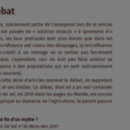
ébat
e, subitement sortie de l’anonymat lors de la remise
st passée de « solution miracle » à synonyme d’«
es, les taux pratiqués sont plus élevés que dans les
microfinance ont connu des dérapages, la microfinance
o-crédit à un ménage ne le sortira pas forcément
que. Cependant, ceci ne doit pas faire oublier sa
finance à des populations qui en sont ordinairement
usuriers).
cette série d’articles reprend le débat, en rappelant
t et ses limites. Ce débat, dont on a pu voir certaines
n de sel, en 2010 dans les pages du Monde, est encore
appliqué au domaine de l’agriculture, le parent pauvre
la fin d’un mythe ?
in De Sel n°38 Mars-Mai 2007