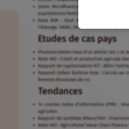
Zoom Microfinance : Les crédits d’équipe
exploitations familiales
Note BIM : Quoi de plus difficile que l
l’élevage. FADEL SA au Mali, une banque de
Etudes de cas pays
Plusieurs textes issus d’un atelier sur « le
Note IRD : Crédit et production agricole da
Rapport de capitalisation KIT : Bâtir l’ent
Rapport Oxfam Burkina-Faso : L’accès au cr
femmes étuveuses de riz
Tendances
14 courtes notes d’information IFPRI : Inn
agricoles
Rapport de synthèse Afraca/FAO : Financeme
Note FAO : Agricultural Value Chain Finance