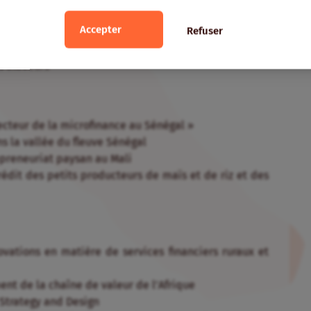
ment de Kafo Jiginew (Mali) : investir au sein des
Accepter
Refuser
e financement de l’agriculture ? Le financement de
s éleveurs
 secteur de la microfinance au Sénégal »
ns la vallée du fleuve Sénégal
repreneuriat paysan au Mali
édit des petits producteurs de maïs et de riz et des
ovations en matière de services financiers ruraux et
nt de la chaîne de valeur de l’Afrique
 Strategy and Design