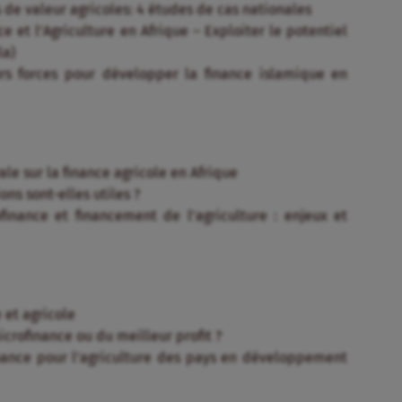
de valeur agricoles: 4 études de cas nationales
e et l’Agriculture en Afrique – Exploiter le potentiel
la)
urs forces pour développer la finance islamique en
e sur la finance agricole en Afrique
ons sont-elles utiles ?
finance et financement de l’agriculture : enjeux et
 et agricole
icrofinance ou du meilleur profit ?
nance pour l’agriculture des pays en développement