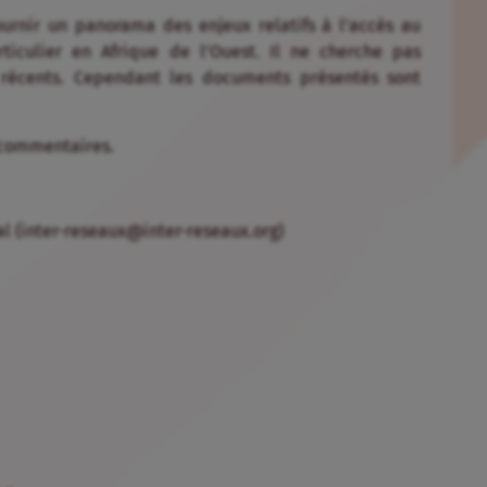
ournir un panorama des enjeux relatifs à l’accès au
iculier en Afrique de l’Ouest. Il ne cherche pas
 récents. Cependant les documents présentés sont
s commentaires.
l (inter-reseaux@inter-reseaux.org)