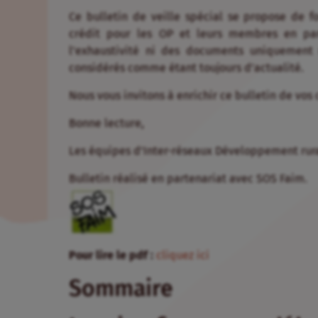
Ce bulletin de veille spécial se propose de f
crédit pour les OP et leurs membres en part
l’exhaustivité ni des documents uniquement
considérés comme étant toujours d’actualité.
Nous vous invitons à enrichir ce bulletin de vo
Bonne lecture,
Les équipes d’Inter-réseaux Développement rura
Bulletin réalisé en partenariat avec SOS Faim.
Pour lire le pdf :
cliquez ici
Sommaire