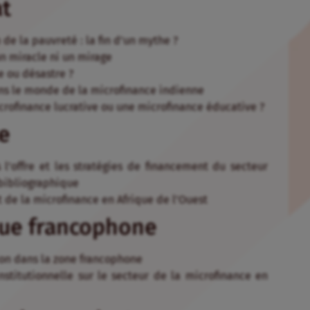
at
 de la pauvreté : la fin d’un mythe ?
un miracle ni un mirage
e ou désastre ?
ans le monde de la microfinance indienne
icrofinance lucrative ou une microfinance éducative ?
te
 l’offre et les stratégies de financement du secteur
 bibliographique
at de la microfinance en Afrique de l’Ouest
que francophone
ion dans la zone francophone
stitutionnelle sur le secteur de la microfinance en