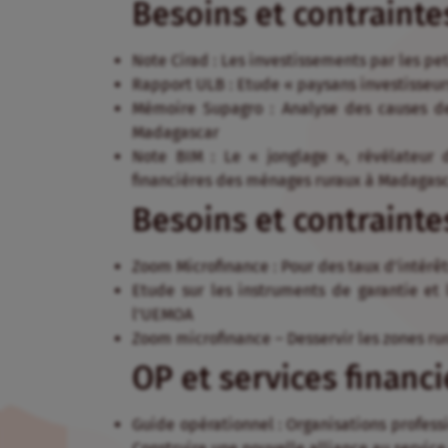
Besoins et contrainte
Note Cirad : Les investissements par les pe
Rapport ULB : Etude « paysans investisseur
Mémoire Supagro : Analyse des causes d
Madagascar
Note BIM : Le « jonglage », révélateur 
financières des ménages ruraux à Madagas
Besoins et contrainte
Zoom Microfinance : Pour des taux d’intérêt
Etude sur les instruments de garantie et
l’UEMOA
Zoom microfinance – Desservir les zones rur
OP et services financi
Guide opérationnel : Organisations professio