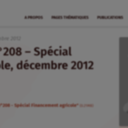
A PROPOS
PAGES THÉMATIQUES
PUBLICATIONS
mbre
2012
n°208 – Spécial
le, décembre 2012
n°208 - Spécial Financement agricole"
(0.21MB)