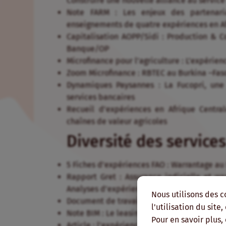
Construire une nouvelle alliance au service 
Note FARM : Les enjeux des partenariat
enseignements de quatre expériences en Af
Capitalisation AOPP/Sidi : Production & 
Banque/OP
Microfinance pour l’agriculture : L’expérie
Zoom Microfinance : RBTEC au Burkina –Fas
Dynamiques Paysannes : La Fucopri, une
services bancaires
Recueil d’expériences en Afrique Centra
chaînes de valeur agricoles
Diversité des services
5 Fiches d’expériences FAO : Warrantage au
Rapport Gret : Assurance indicielle et war
Analyses d’expériences en Afrique de l’Est 
Nous utilisons des c
Document de travail AFD : Focus sur l’assura
l'utilisation du site
Note BIM : Le leasing, un outil de finance ru
Pour en savoir plus,
Article : l’expérience de crédit-bail du r