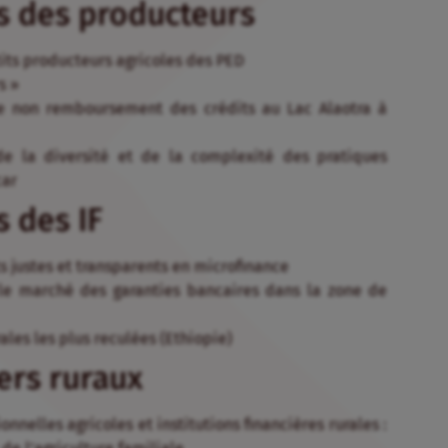
s des producteurs
tits producteurs agricoles des PED
s »
e non remboursement des crédits au Lac Alaotra à
de la diversité et de la complexité des pratiques
car
s des IF
s justes et transparents en microfinance
 le marché des garanties bancaires dans la zone de
ales les plus reculées (Ethiopie)
ers ruraux
nnelles agricoles et institutions financières rurales :