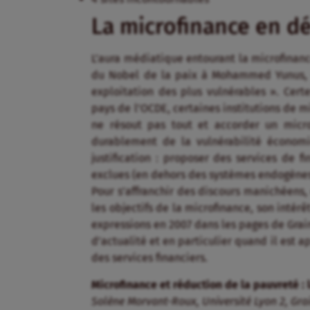
La microfinance en d
L’aura médiatique entourant la microfinanc
du Nobel de la paix à Mohammed Yunus, e
exploitation des plus vulnérables ». Cert
pays de l’OCDE, certaines institutions de 
ne résout pas tout et accorder un micr
durablement de la vulnérabilité économi
justification : proposer des services de 
exclues (en dehors des systèmes endogènes 
Pour s’affranchir des discours manichéens, 
les objectifs de la microfinance, son intérê
expressions en 2007 dans les pages de Grai
d’actualité et en particulier quand il est 
des services financiers.
Microfinance et réduction de la pauvreté : 
Solène Morvant-Roux, Université Lyon 2, Gra