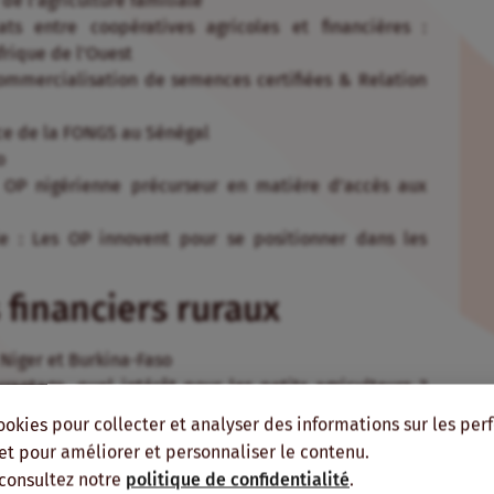
de l’agriculture familiale
s entre coopératives agricoles et financières :
rique de l’Ouest
Commercialisation de semences certifiées & Relation
nce de la FONGS au Sénégal
o
 OP nigérienne précurseur en matière d’accès aux
le : Les OP innovent pour se positionner dans les
 financiers ruraux
 Niger et Burkina-Faso
rantage, quel intérêt pour les petits agriculteurs ?
et en Inde
ookies pour collecter et analyser des informations sur les pe
nce récolte indicielle et le warrantage
, et pour améliorer et personnaliser le contenu.
ral sous-utilisé
 consultez notre
politique de confidentialité
.
éseau CECAM de Madagascar