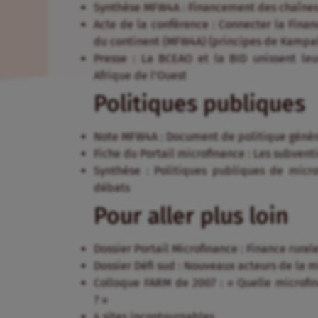
Synthèse MFW4A : Financement des chaînes 
Acte de la conférence : Connecter la Financ
du continent (MFW4A) (principes de Kampa
Presse : La BCEAO et la BID unissent le
Afrique de l’Ouest
Politiques publiques
Note MFW4A : Document de politique général
Fiche du Portail microfinance : Les subventi
Synthèse : Politiques publiques de micro
débats
Pour aller plus loin
Dossier Portail Microfinance : Finance rurale
Dossier Défi sud : Nouveaux acteurs de la m
Colloque FARM de 2007 : « Quelle microfi
? »
4 sites incontournables