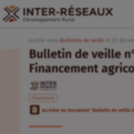
publié dans
Bulletins de veille
le
20
déce
Bulletin de veille 
Financement agrico
Financement
Accéder au document "Bulletin de veille 