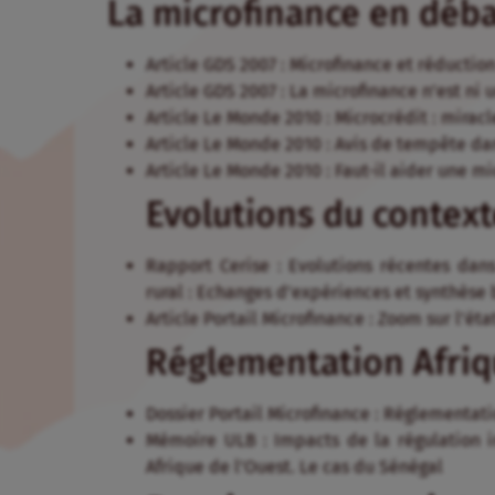
La microfinance en déb
Article GDS 2007 : Microfinance et réduction
Article GDS 2007 : La microfinance n’est ni 
Article Le Monde 2010 : Microcrédit : miracl
Article Le Monde 2010 : Avis de tempête d
Article Le Monde 2010 : Faut-il aider une m
Evolutions du contex
Rapport Cerise : Evolutions récentes dans
rural : Echanges d’expériences et synthèse
Article Portail Microfinance : Zoom sur l’ét
Réglementation Afri
Dossier Portail Microfinance : Réglementat
Mémoire ULB : Impacts de la régulation in
Afrique de l’Ouest. Le cas du Sénégal